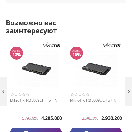
Возможно вас
заинтересуют
СКИДКА
СКИДКА
12%
16%

MikroTik RB5009UPr+S+IN
MikroTik RB5009UG+S+IN
4.205.000
2.930.200
4.795.920
3.501.200