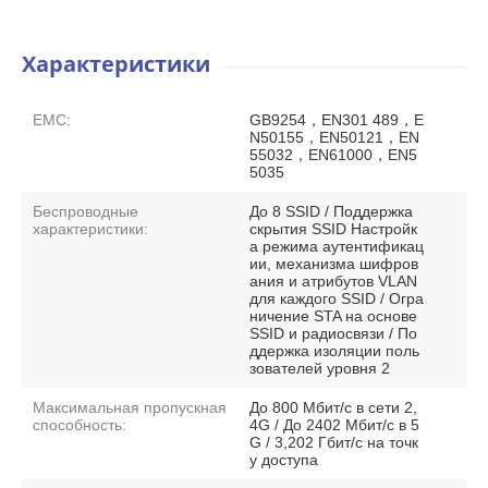
Характеристики
EMC:
GB9254，EN301 489，E
N50155，EN50121，EN
55032，EN61000，EN5
5035
Беспроводные
До 8 SSID / Поддержка
характеристики:
скрытия SSID Настройк
а режима аутентификац
ии, механизма шифров
ания и атрибутов VLAN
для каждого SSID / Огра
ничение STA на основе
SSID и радиосвязи / По
ддержка изоляции поль
зователей уровня 2
Максимальная пропускная
До 800 Мбит/с в сети 2,
способность:
4G / До 2402 Мбит/с в 5
G / 3,202 Гбит/с на точк
у доступа