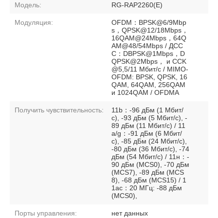
Модель:
RG-RAP2260(E)
Модуляция:
OFDM：BPSK@6/9Mbp
s，QPSK@12/18Mbps，
16QAM@24Mbps，64Q
AM@48/54Mbps / ДСС
С：DBPSK@1Mbps，D
QPSK@2Mbps， и CCK
@5,5/11 Мбит/с / MIMO-
OFDM: BPSK, QPSK, 16
QAM, 64QAM, 256QAM
и 1024QAM / OFDMA
Получить чувствительность:
11b：-96 дБм (1 Мбит/
с), -93 дБм (5 Мбит/с), -
89 дБм (11 Мбит/с) / 11
a/g：-91 дБм (6 Мбит/
с), -85 дБм (24 Мбит/с),
-80 дБм (36 Мбит/с), -74
дБм (54 Мбит/с) / 11н：-
90 дБм (MCS0), -70 дБм
(MCS7), -89 дБм (MCS
8), -68 дБм (MCS15) / 1
1ас：20 МГц: -88 дБм
(MCS0),
Порты управления:
нет данных