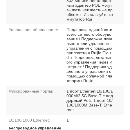
802.3af или нестандарт
ный адаптер POE могут
вызвать неизвестные пр
облемы. Используйте ко
ммутатор Rui
Управление обновлением:
Поддержка единой сети
всего сетевого оборудо
вания / Поддержка лока
льного или удаленного
управления с помощью
приложения Ruijie Clou
d. / Поддержка локальн
ого управления через И
нтернет / Поддержка уд
аленного управления с
помощью облачной пла
тформы Ruijie.
Фиксированные порты:
1 порт Ethernet 10/100/1
000M/2,5G Base-T с под
держкой PoE; 1 порт 10/
100/1000M Base-T, Ethe
rnet
10/100/1000 Ethernet:
1
Беспроводное управление