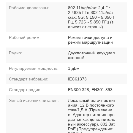
Рабочие диапазоны:
802.11b/g/n/ax: 2,4 Г ~
2,4835 ГГц 802.11a/n/a
c/ax: 5G: 5,150～5,350 Г
Гц, 5,725～5,850 ГГц (з
ависит от страны)
Рабочий режим:
Режим точки доступа и
режим маршрутизации
Радио:
Двухпоточный двухдиап
азонный
Регулируемая мощность:
1 дБм
Стандарт вибрации:
IEC61373
Стандарт радио:
EN300 328, EN301 893
Умный источник питания:
Локальный источник пит
ания, 12 В постоянного
тока/1,5 А (Примечани
е. Адаптер питания про
дается как дополнитель
ный аксессуар), 802.3at
PoE (Предупреждение: