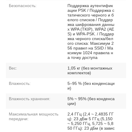
Безопасность:
Поддержка аутентифик
ации PSK / Поддержка с
татического черного и б
елого списков / Поддер
жка шифрования данны
х WPA (TKIP), WPA2 (AE
S) и WPA-PSK. / Поддер
жка черного списка/бел
ого списка: Максимум 2
56 правил на SSID / Ма
ксимум 1024 правила н
а точку доступа
Вес:
1,05 кг (без монтажных
комплектов)
Влажность:
5–95 % (без конденсаци
и)
Влажность хранения:
5% ~ 95% (без конденса
ции)
Максимальная мощность
2,4 ГГц (2,4 ~ 2,4835 ГГ
передачи:
ц): 23 дБм 5 ГГц (5,150
~ 5,250 ГГц, 5,725 ~ 5,8
50 ГГц): 23 дБм (в завис