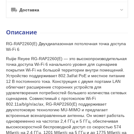
Доставка
Описание
RG-RAP2260(E) Двухдиапазонная потолочная точка доступа
Wi-Fi 6
Ruijie Reyee RG-RAP2260(E) — это высокопроизводительная
точка доступа Wi-Fi 6 начального уровня для сценариев
покрытия Wi-Fi на большой территории внутри помещений.
Устройство поддерживает 802.3af/at PoE и местное питание
12 В постоянного тока. Конструкция с двумя портами LAN
облегчает расширение сторонних устройств для
удовлетворения потребностей большего количества сетевых
сценариев. Совместимый с протоколом Wi-Fi
802.11a/b/g/n/ac/ax, RG-RAP2260(E) поддерживает
двухпотоковую технологию MU-MIMO и предлагает
встроенные всенаправленные антенны. Он может работать
одновременно на частотах 2,4 ГГц и 5 ГГц, обеспечивая
высокоскоростной беспроводной доступ со скоростью 574
Мбит/с на 2,4 ГГц, 1201 Мбит/с на 5 ГГц и до 1775 Мбит/с на