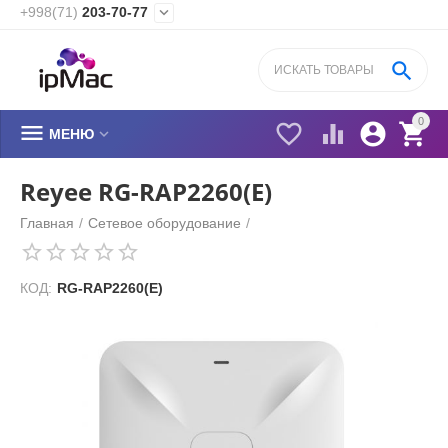
+998(71)
203-70-77


0






МЕНЮ
Reyee RG-RAP2260(E)
Главная
/
Сетевое оборудование
/
КОД:
RG-RAP2260(E)