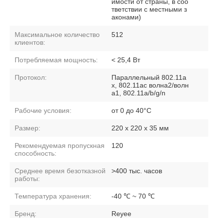
имости от страны, в соо
тветствии с местными з
аконами)
Максимальное количество
512
клиентов:
Потребляемая мощность:
< 25,4 Вт
Протокол:
Параллельный 802.11a
x, 802.11ac волна2/волн
а1, 802.11a/b/g/n
Рабочие условия:
от 0 до 40°С
Размер:
220 x 220 x 35 мм
Рекомендуемая пропускная
120
способность:
Среднее время безотказной
>400 тыс. часов
работы:
Температура хранения:
-40 ℃ ~ 70 ℃
Бренд:
Reyee