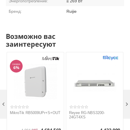
Энергопотребление:
≤ 269 Вт
Бренд:
Ruijie
Возможно вас
заинтересуют
СКИДКА
6%

MikroTik RB5009UPr+S+OUT
Reyee RG-NBS3200-
24GT4XS