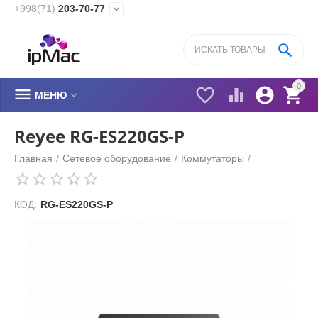
+998(71)
203-70-77


0






МЕНЮ
Reyee RG-ES220GS-P
Главная
/
Сетевое оборудование
/
Коммутаторы
/
КОД:
RG-ES220GS-P