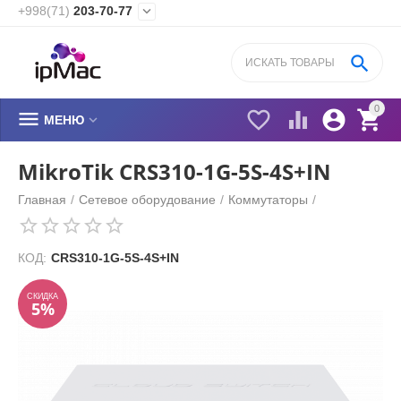
+998(71)
203-70-77


0






МЕНЮ
MikroTik CRS310-1G-5S-4S+IN
Главная
/
Сетевое оборудование
/
Коммутаторы
/
СКИДКА
5%
КОД:
CRS310-1G-5S-4S+IN