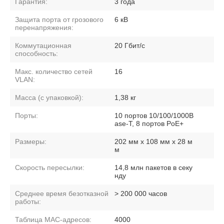
Гарантия:
3 года
Защита порта от грозового
6 кВ
перенапряжения:
Коммутационная
20 Гбит/с
способность:
Макс. количество сетей
16
VLAN:
Масса (с упаковкой):
1,38 кг
Порты:
10 портов 10/100/1000B
ase-T, 8 портов PoE+
Размеры:
202 мм x 108 мм x 28 м
м
Скорость пересылки:
14,8 млн пакетов в секу
нду
Среднее время безотказной
> 200 000 часов
работы:
Таблица MAC-адресов:
4000