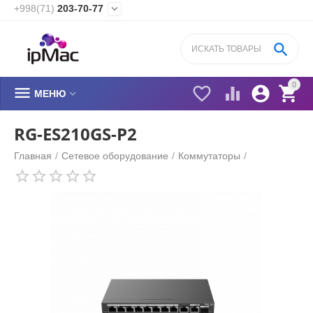
+998(71)
203-70-77


0






МЕНЮ
RG-ES210GS-P2
Главная
/
Сетевое оборудование
/
Коммутаторы
/