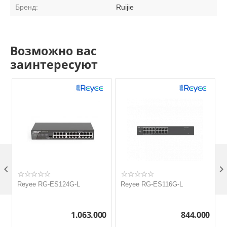
Бренд:
Ruijie
Возможно вас
заинтересуют

Reyee RG-ES124G-L
Reyee RG-ES116G-L
1.063.000
844.000