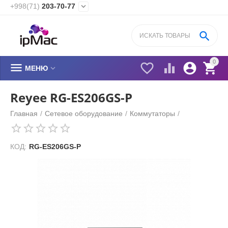
+998(71)
203-70-77


0






МЕНЮ
Reyee RG-ES206GS-P
Главная
/
Сетевое оборудование
/
Коммутаторы
/
КОД:
RG-ES206GS-P