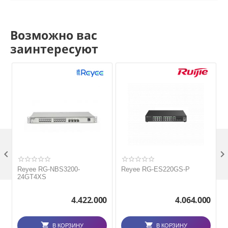
Возможно вас
заинтересуют

Reyee RG-NBS3200-
Reyee RG-ES220GS-P
24GT4XS
4.422.000
4.064.000
В КОРЗИНУ
В КОРЗИНУ