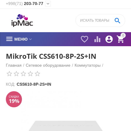
+998(71)
203-70-77


0






МЕНЮ
MikroTik CSS610-8P-2S+IN
Главная
/
Сетевое оборудование
/
Коммутаторы
/
СКИДКА
19%
КОД:
CSS610-8P-2S+IN