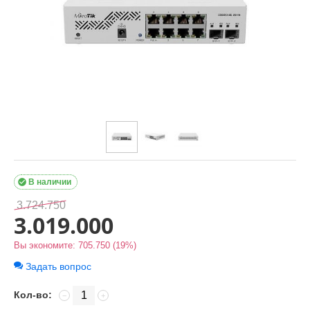

В наличии
3.724.750
3.019.000
Вы экономите:
705.750
(
19
%)
Задать вопрос
Кол-во:
−
+