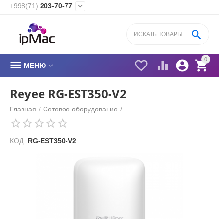
+998(71)
203-70-77


0






МЕНЮ
Reyee RG-EST350-V2
Главная
/
Сетевое оборудование
/
КОД:
RG-EST350-V2