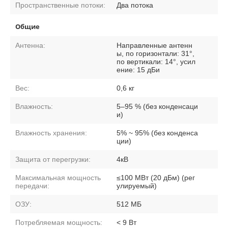
Пространственные потоки:
Два потока
Общие
Антенна:
Направленные антенн
ы, по горизонтали: 31°,
по вертикали: 14°, усил
ение: 15 дБи
Вес:
0,6 кг
Влажность:
5–95 % (без конденсаци
и)
Влажность хранения:
5% ~ 95% (без конденса
ции)
Защита от перегрузки:
4кВ
Максимальная мощность
≤100 МВт (20 дБм) (рег
передачи:
улируемый)
ОЗУ:
512 МБ
Потребляемая мощность:
< 9 Вт