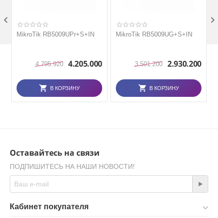

MikroTik RB5009UPr+S+IN
MikroTik RB5009UG+S+IN
4.205.000
2.930.200
4.795.920
3.501.200
В КОРЗИНУ
В КОРЗИНУ
Оставайтесь на связи
ПОДПИШИТЕСЬ НА НАШИ НОВОСТИ!
Кабинет покупателя