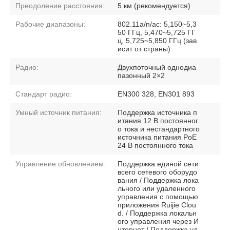
Преодоление расстояния:
5 км (рекомендуется)
Рабочие диапазоны:
802.11a/n/ac: 5,150~5,3
50 ГГц, 5,470~5,725 ГГ
ц, 5,725~5,850 ГГц (зав
исит от страны)
Радио:
Двухпоточный однодиа
пазонный 2×2
Стандарт радио:
EN300 328, EN301 893
Умный источник питания:
Поддержка источника п
итания 12 В постоянног
о тока и нестандартного
источника питания PoE
24 В постоянного тока
Управление обновлением:
Поддержка единой сети
всего сетевого оборудо
вания / Поддержка лока
льного или удаленного
управления с помощью
приложения Ruijie Clou
d. / Поддержка локальн
ого управления через И
нтернет / Поддержка уд