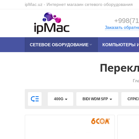
ipMac.uz
- Интернет магазин сетевого оборудования
+998(71
Заказать обратн
СЕТЕВОЕ ОБОРУДОВАНИЕ

КОМПЬЮТЕРЫ И
Перекл
Гл

400G
BIDI WDM SFP
CFP/C