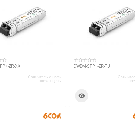
FP+-ZR-XX
DWDM-SFP+-ZR-TU
Свяжитесь с нами
Свяжитес
насчёт цены
нас
