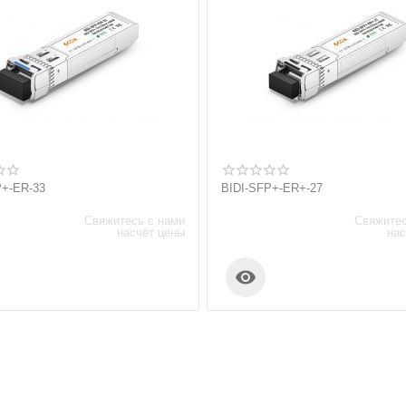
P+-ER-33
BIDI-SFP+-ER+-27
Свяжитесь с нами
Свяжитес
насчёт цены
нас
