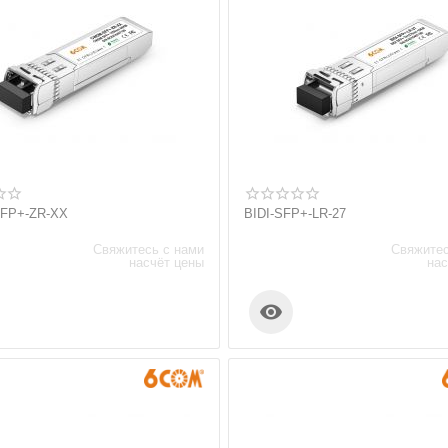
FP+-ZR-XX
BIDI-SFP+-LR-27
Свяжитесь с нами
Свяжитес
насчёт цены
нас
