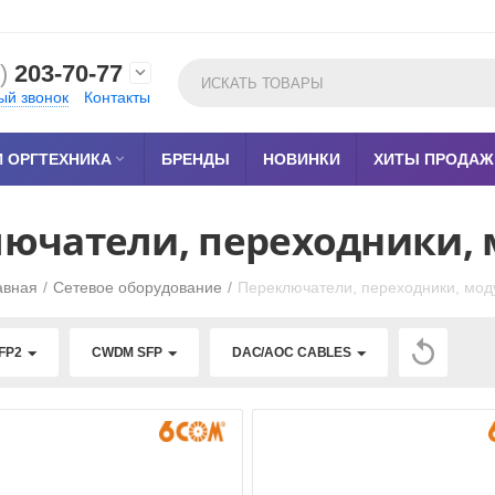
)
203-70-77

ый звонок
Контакты
 ОРГТЕХНИКА

БРЕНДЫ
НОВИНКИ
ХИТЫ ПРОДАЖ
ючатели, переходники,
авная
/
Сетевое оборудование
/
Переключатели, переходники, мод

FP2
CWDM SFP
DAC/AOC CABLES