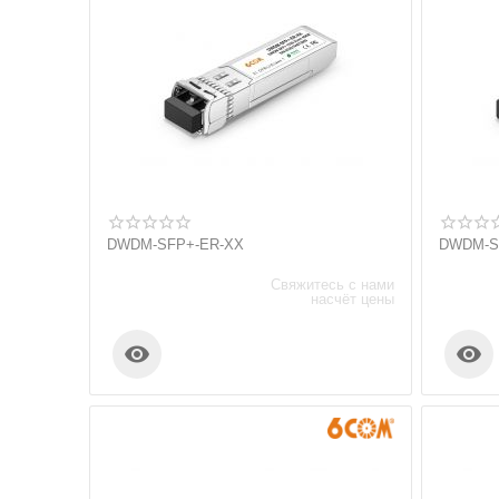
DWDM-SFP+-ER-XX
DWDM-S
Свяжитесь с нами
насчёт цены

