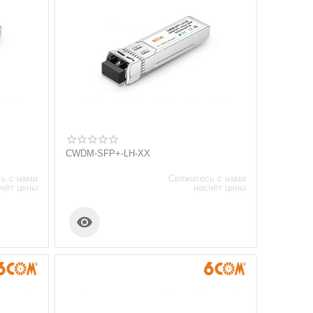
CWDM-SFP+-LH-XX
ь с нами
Свяжитесь с нами
чёт цены
насчёт цены
