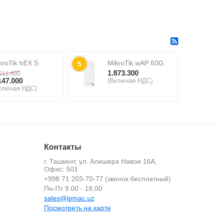
kroTik hEX S
MikroTik wAP 60G
5
1.873.300
211.400
147.000
(Включая НДС)
ключая НДС)
Контакты
г. Ташкент, ул. Алишера Навои 16А,
Офис: 501
+998 71 203-70-77 (звонок бесплатный)
й
Пн-Пт 9.00 - 18.00
sales@ipmac.uz
Посмотреть на карте