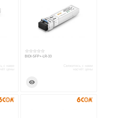
BIDI-SFP+-LR-33
ь с нами
Свяжитесь с нами
чёт цены
насчёт цены
