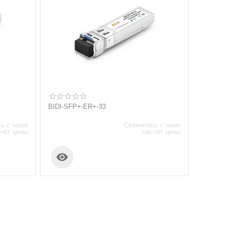
BIDI-SFP+-ER+-33
ь с нами
Свяжитесь с нами
чёт цены
насчёт цены
