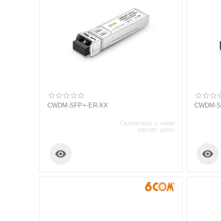
CWDM-SFP+-ER-XX
CWDM-S
Свяжитесь с нами
насчёт цены

