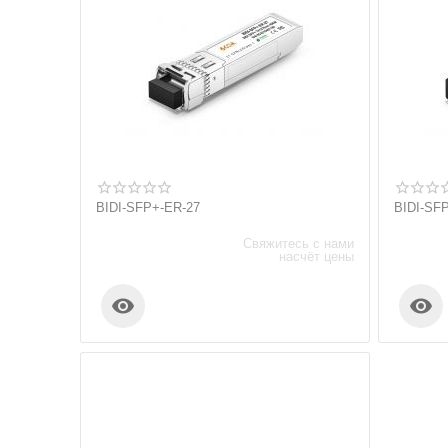
BIDI-SFP+-ER-27
BIDI-SF
Свяжитесь с нами
насчёт цены

