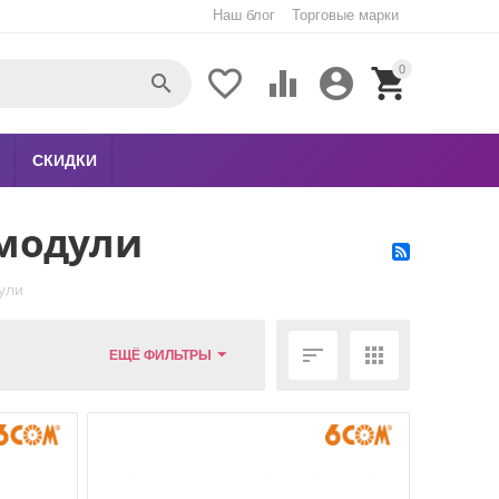
Наш блог
Торговые марки
0





СКИДКИ
 модули
ули


ЕЩЁ ФИЛЬТРЫ