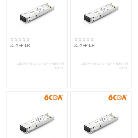
6C-XFP-LR
6C-XFP-ER
Свяжитесь с нами насчёт
Свяжитесь с нами насчёт
цены
цены