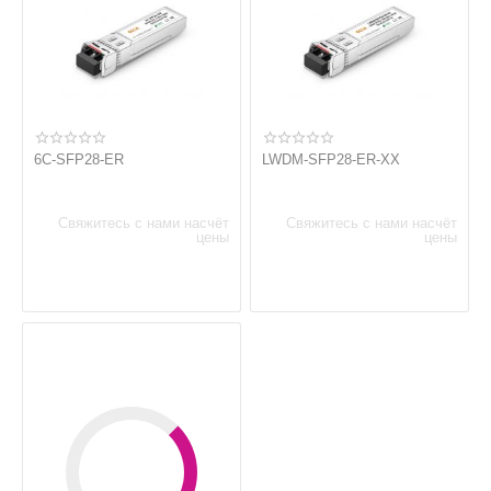
6C-SFP28-ER
LWDM-SFP28-ER-XX
Свяжитесь с нами насчёт
Свяжитесь с нами насчёт
цены
цены