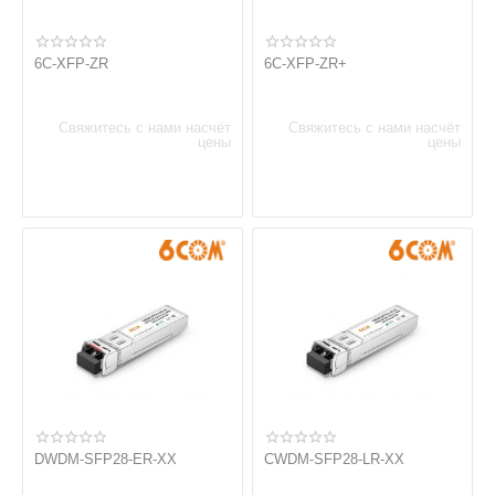
6C-XFP-ZR
6C-XFP-ZR+
Свяжитесь с нами насчёт
Свяжитесь с нами насчёт
цены
цены
DWDM-SFP28-ER-XX
CWDM-SFP28-LR-XX