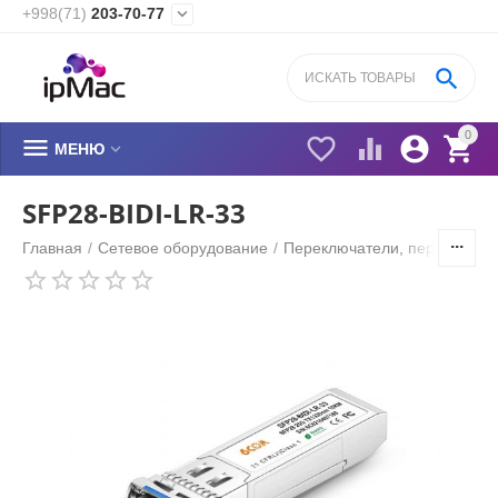
+998(71)
203-70-77


0






МЕНЮ
SFP28-BIDI-LR-33
Главная
/
Сетевое оборудование
/
Переключатели, переходник