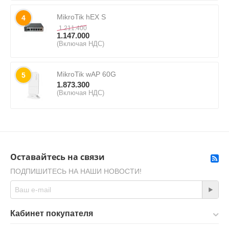
MikroTik hEX S
4
1.211.400
1.147.000
(Включая НДС)
MikroTik wAP 60G
5
1.873.300
(Включая НДС)
Оставайтесь на связи
ПОДПИШИТЕСЬ НА НАШИ НОВОСТИ!
Кабинет покупателя