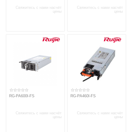
Свяжитесь с нами насчёт
Свяжитесь с нами насчёт
цены
цены
RG-PA600I-FS
RG-PA460I-FS
Свяжитесь с нами насчёт
Свяжитесь с нами насчёт
цены
цены