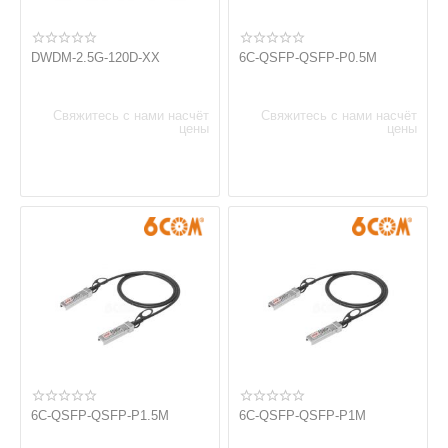
DWDM-2.5G-120D-XX
6C-QSFP-QSFP-P0.5M
Свяжитесь с нами насчёт
Свяжитесь с нами насчёт
цены
цены
6C-QSFP-QSFP-P1.5M
6C-QSFP-QSFP-P1M