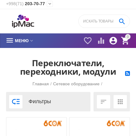
+998(71)
203-70-77


0






МЕНЮ
Переключатели,
переходники, модули
Главная
/
Сетевое оборудование
/



Фильтры