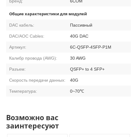
Бренд:
6COM
Общие характеристики для модулей
DAC кабель:
Пассивный
DAC/AOC Cables:
40G DAC
Артикул:
6C-QSFP-4SFP-P1M
Калибр провода (AWG):
30 AWG
Разъем:
QSFP+ to 4 SFP+
Скорость передачи данных:
40G
Температура:
0~70℃
Возможно вас
заинтересуют