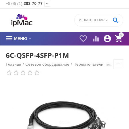
+998(71)
203-70-77


0






МЕНЮ
6C-QSFP-4SFP-P1M
Главная
/
Сетевое оборудование
/
Переключатели, переходник