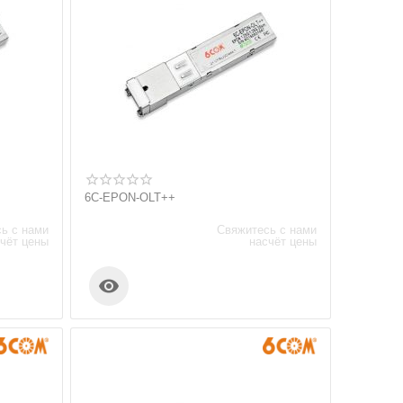
6C-EPON-OLT++
ь с нами
Свяжитесь с нами
чёт цены
насчёт цены
