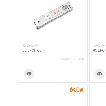
6C-EPON-OLT-7
6C-EPO
Свяжитесь с нами
насчёт цены

