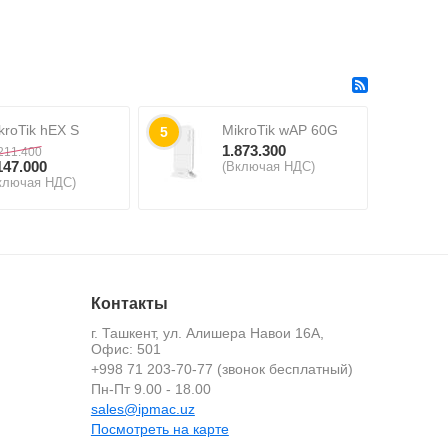
kroTik hEX S
MikroTik wAP 60G
5
1.873.300
211.400
147.000
(Включая НДС)
ключая НДС)
Контакты
г. Ташкент, ул. Алишера Навои 16А,
Офис: 501
+998 71 203-70-77 (звонок бесплатный)
й
Пн-Пт 9.00 - 18.00
sales@ipmac.uz
Посмотреть на карте