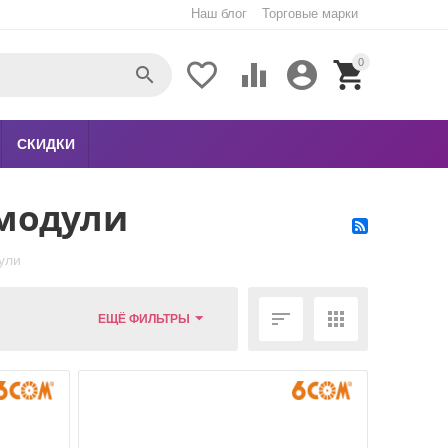
Наш блог
Торговые марки
0





СКИДКИ
 модули
ули


ЕЩЁ ФИЛЬТРЫ