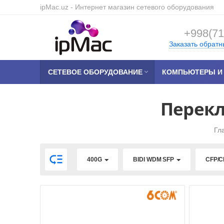
ipMac.uz
- Интернет магазин сетевого оборудования
+998(71
Заказать обратн
СЕТЕВОЕ ОБОРУДОВАНИЕ

КОМПЬЮТЕРЫ И 
Перекл
Гл

400G
BIDI WDM SFP
CFP/C