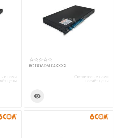
6C-DOADM-04XXXX
ь с нами
Свяжитесь с нами
чёт цены
насчёт цены
