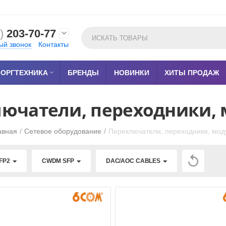
)
203-70-77

ый звонок
Контакты
ОРГТЕХНИКА

БРЕНДЫ
НОВИНКИ
ХИТЫ ПРОДАЖ
ючатели, переходники,
авная
/
Сетевое оборудование
/
Переключатели, переходники, мод

FP2
CWDM SFP
DAC/AOC CABLES