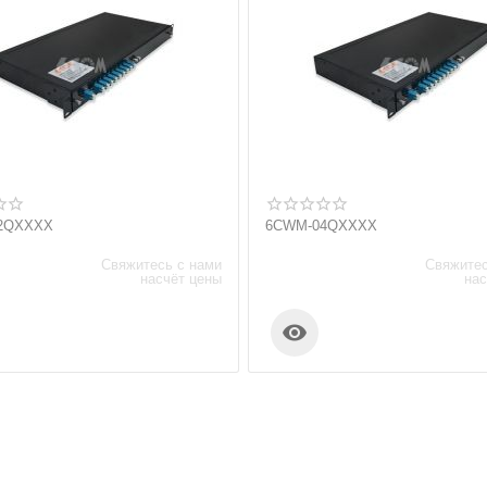
2QXXXX
6CWM-04QXXXX
Свяжитесь с нами
Свяжитес
насчёт цены
нас
