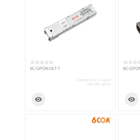
6C-GPON-OLT-7
6C-GPO
Свяжитесь с нами
насчёт цены

