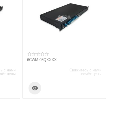
6CWM-08QXXXX
ь с нами
Свяжитесь с нами
чёт цены
насчёт цены
