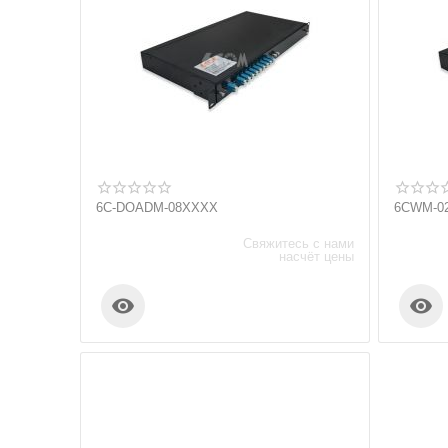
6C-DOADM-08XXXX
6CWM-0
Свяжитесь с нами
насчёт цены

