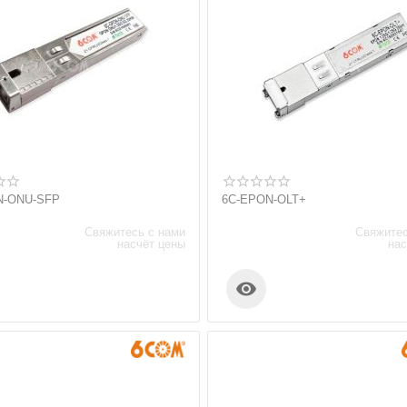
N-ONU-SFP
6C-EPON-OLT+
Свяжитесь с нами
Свяжитес
насчёт цены
нас
