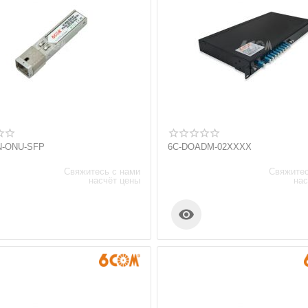
N-ONU-SFP
6C-DOADM-02XXXX
Свяжитесь с нами
Свяжитес
насчёт цены
нас
