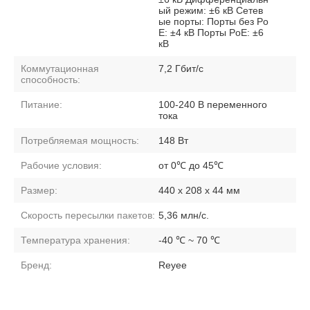
ый режим: ±6 кВ Сетев
ые порты: Порты без Po
E: ±4 кВ Порты PoE: ±6
кВ
Коммутационная
7,2 Гбит/с
способность:
Питание:
100-240 В переменного
тока
Потребляемая мощность:
148 Вт
Рабочие условия:
от 0℃ до 45℃
Размер:
440 х 208 х 44 мм
Скорость пересылки пакетов:
5,36 млн/с.
Температура хранения:
-40 ℃ ~ 70 ℃
Бренд:
Reyee