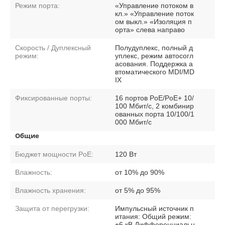
Режим порта:
«Управление потоком в
кл.» «Управление поток
ом выкл.» «Изоляция п
орта» слева направо
Скорость / Дуплексный
Полудуплекс, полный д
режим:
уплекс, режим автосогл
асования. Поддержка а
втоматического MDI/MD
IX
Фиксированные порты:
16 портов PoE/PoE+ 10/
100 Мбит/с, 2 комбинир
ованных порта 10/100/1
000 Мбит/с
Общие
Бюджет мощности PoE:
120 Вт
Влажность:
от 10% до 90%
Влажность хранения:
от 5% до 95%
Защита от перегрузки:
Импульсный источник п
итания: Общий режим:
±6 кВ Дифференциальн