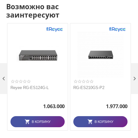
Возможно вас
заинтересуют

Reyee RG-ES124G-L
RG-ES210GS-P2
1.063.000
1.977.000
В КОРЗИНУ
В КОРЗИНУ