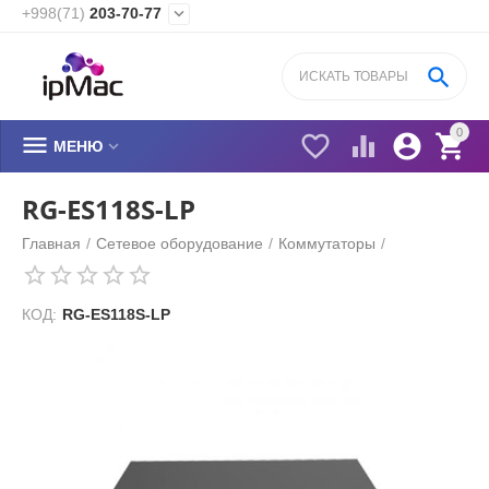
+998(71)
203-70-77


0






МЕНЮ
RG-ES118S-LP
Главная
/
Сетевое оборудование
/
Коммутаторы
/
КОД:
RG-ES118S-LP