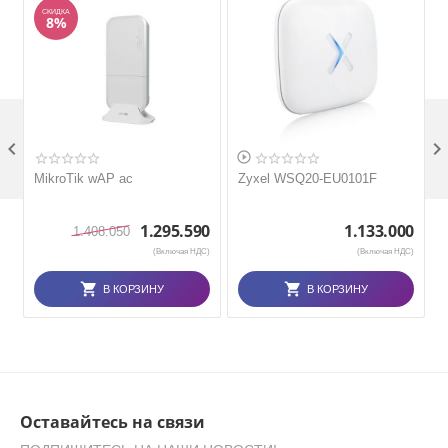
СКИДКА
8%


MikroTik wAP ac
Zyxel WSQ20-EU0101F
1.295.590
1.133.000
1.408.050
(Включая НДС)
(Включая НДС)
В КОРЗИНУ
В КОРЗИНУ
Оставайтесь на связи