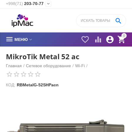
+998(71)
203-70-77


0






МЕНЮ
MikroTik Metal 52 ac
Главная
/
Сетевое оборудование
/
Wi-Fi
/
КОД:
RBMetalG-52SHPacn