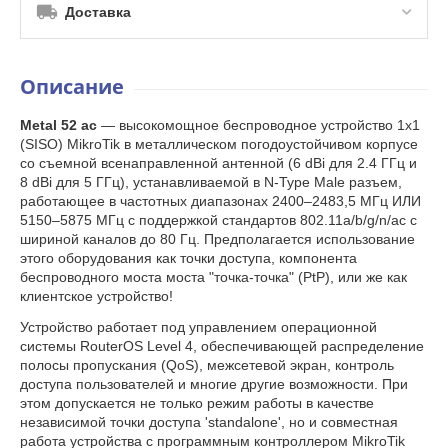
Доставка
Описание
Metal 52 ac
— высокомощное беспроводное устройство 1x1
(SISO) MikroTik в металлическом погодоустойчивом корпусе
со съемной всенаправленной антенной (6 dBi для 2.4 ГГц и
8 dBi для 5 ГГц), устанавливаемой в N-Type Male разъем,
работающее в частотных диапазонах 2400–2483,5 МГц ИЛИ
5150–5875 МГц с поддержкой стандартов 802.11a/b/g/n/ac с
шириной каналов до 80 Гц. Предполагается использование
этого оборудования как точки доступа, компонента
беспроводного моста моста "точка-точка" (PtP), или же как
клиентское устройство!
Устройство работает под управлением операционной
системы RouterOS Level 4, обеспечивающей распределение
полосы пропускания (QoS), межсетевой экран, контроль
доступа пользователей и многие другие возможности. При
этом допускается не только режим работы в качестве
независимой точки доступа 'standalone', но и совместная
работа устройства с программным контроллером MikroTik