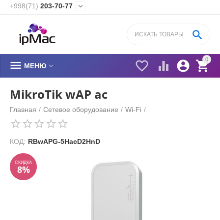
+998(71)
203-70-77


0






МЕНЮ
MikroTik wAP ac
Главная
/
Сетевое оборудование
/
Wi-Fi
/
СКИДКА
8%
КОД:
RBwAPG-5HacD2HnD