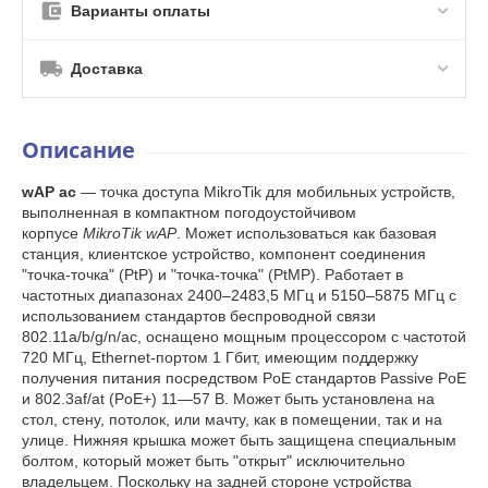
Варианты оплаты
Доставка
Описание
wAP ac
— точка доступа MikroTik для мобильных устройств,
выполненная в компактном погодоустойчивом
корпусе
MikroTik wAP
. Может использоваться как базовая
станция, клиентское устройство, компонент соединения
"точка-точка" (PtP) и "точка-точка" (PtMP). Работает в
частотных диапазонах 2400–2483,5 МГц и 5150–5875 МГц с
использованием стандартов беспроводной связи
802.11a/b/g/n/ac, оснащено мощным процессором с частотой
720 МГц, Ethernet-портом 1 Гбит, имеющим поддержку
получения питания посредством PoE стандартов Passive PoE
и 802.3af/at (PoE+) 11—57 В. Может быть установлена на
стол, стену, потолок, или мачту, как в помещении, так и на
улице. Нижняя крышка может быть защищена специальным
болтом, который может быть "открыт" исключительно
владельцем. Поскольку на задней стороне устройства