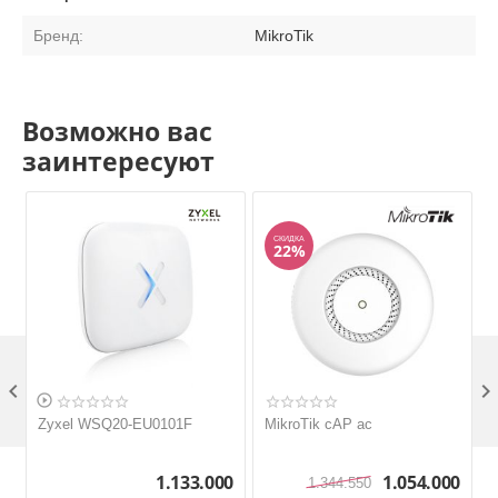
Бренд:
MikroTik
Возможно вас
заинтересуют
СКИДКА
22%


Zyxel WSQ20-EU0101F
MikroTik cAP ac
M
1.133.000
1.054.000
1.344.550