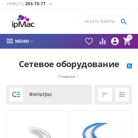
+998(71)
203-70-77


0






МЕНЮ
Сетевое оборудование
Главная
/



Фильтры