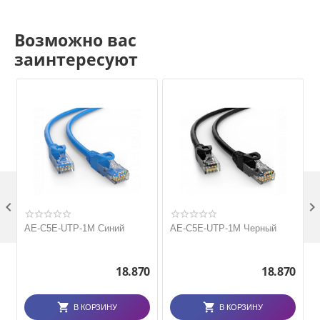
Возможно вас
заинтересуют

AE-C5E-UTP-1M Синий
AE-C5E-UTP-1M Черный
18.870
18.870
В КОРЗИНУ
В КОРЗИНУ