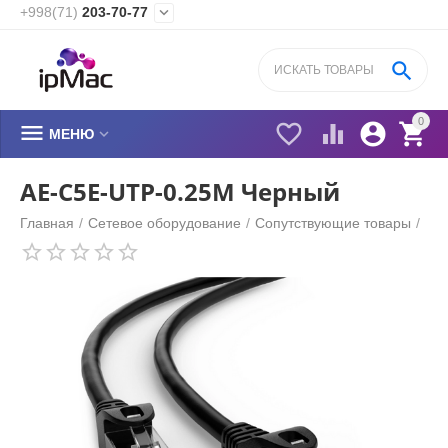
+998(71)
203-70-77


0






МЕНЮ
AE-C5E-UTP-0.25M Черный
Главная
/
Сетевое оборудование
/
Cопутствующие товары
/