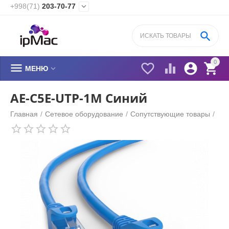
+998(71)
203-70-77


0






МЕНЮ
AE-C5E-UTP-1M Синий
Главная
/
Сетевое оборудование
/
Cопутствующие товары
/