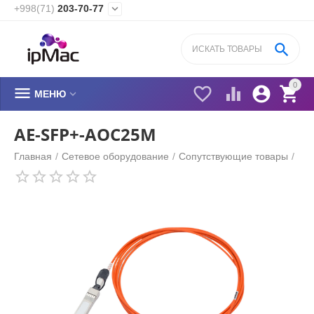
+998(71)
203-70-77


0






МЕНЮ
AE-SFP+-AOC25M
Главная
/
Сетевое оборудование
/
Cопутствующие товары
/