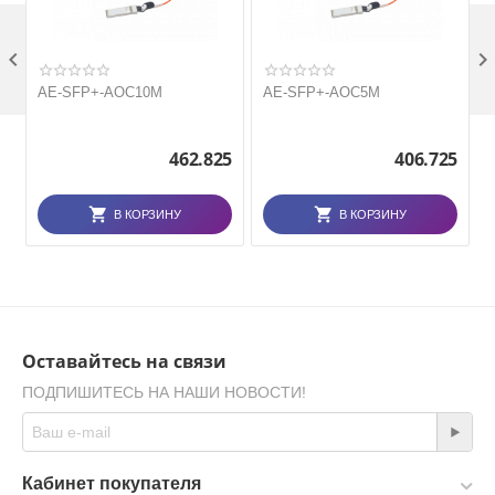

AE-SFP+-AOC10M
AE-SFP+-AOC5M
462.825
406.725
В КОРЗИНУ
В КОРЗИНУ
Оставайтесь на связи
ПОДПИШИТЕСЬ НА НАШИ НОВОСТИ!
Кабинет покупателя