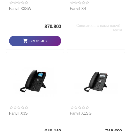
Fanvil X3SW
Fanvil X4
870.800
Свяжитесь с нами насчёт
цены
В КОРЗИНУ
Fanvil X3S
Fanvil X1SG