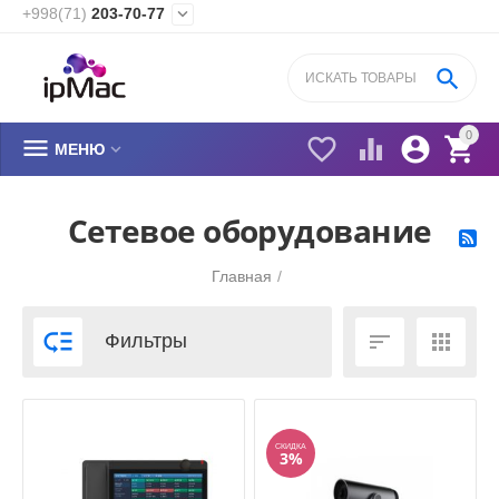
+998(71)
203-70-77


0






МЕНЮ
Сетевое оборудование
Главная
/



Фильтры
СКИДКА
3%