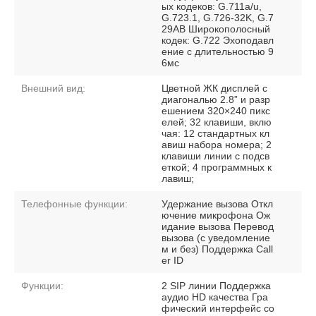
ых кодеков: G.711a/u,
G.723.1, G.726-32K, G.7
29AB Широкополосный
кодек: G.722 Эхоподавл
ение с длительностью 9
6мс
Внешний вид:
Цветной ЖК дисплей с
диагональю 2.8” и разр
ешением 320×240 пикс
елей; 32 клавиши, вклю
чая: 12 стандартных кл
авиш набора номера; 2
клавиши линии с подсв
еткой; 4 программных к
лавиш;
Телефонные функции:
Удержание вызова Откл
ючение микрофона Ож
идание вызова Перевод
вызова (с уведомление
м и без) Поддержка Call
er ID
Функции:
2 SIP линии Поддержка
аудио HD качества Гра
фический интерфейс со