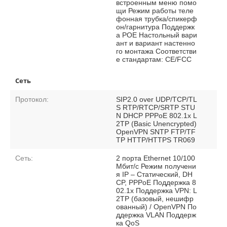
встроенным меню помо
щи Режим работы теле
фонная трубка/спикерф
он/гарнитура Поддержк
а POE Настольный вари
ант и вариант настенно
го монтажа Соответстви
е стандартам: CE/FCC
Сеть
Протокол:
SIP2.0 over UDP/TCP/TL
S RTP/RTCP/SRTP STU
N DHCP PPPoE 802.1x L
2TP (Basic Unencrypted)
OpenVPN SNTP FTP/TF
TP HTTP/HTTPS TR069
Сеть:
2 порта Ethernet 10/100
Мбит/с Режим получени
я IP – Статический, DH
CP, PPPoE Поддержка 8
02.1x Поддержка VPN: L
2TP (базовый, нешифр
ованный) / OpenVPN По
ддержка VLAN Поддерж
ка QoS