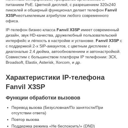
питанием PoE. Цветной дисплей, с разрешением 320x240
пикселей и обширный функционал делает телефон
Fanvil
X3SP
неотъемлемым атрибутом любого современного
офиса.
IP-телефон бизнес-класса
Fanvil X3SP
имеет современный
дизайн, звук HD-качества, дружелюбный пользовательский
интерфейс и лёгкость в настройке и установке.
Fanvil X3SP
с
с поддержкой 2-х SIP-аккаунтов, с цветным дисплеем с
диагональю 2.4 дюйма, автообновлением и автонастройкой.
Совместим с большинством платформ IP телефонии: ЗСХ,
Broadsoft, Elastix, Asterisk, Хоrсоm, и др.
Характеристики IP-телефона
Fanvil X3SP
Функции обработки вызовов
Перевод вызова (Безусловная/По занятости/При
отсутствии ответа)
Повтор вызова
Поддержка режима «Не беспокоить!» (DND)