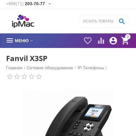
+998(71)
203-70-77


0






МЕНЮ
Fanvil X3SP
Главная
/
Сетевое оборудование
/
IP-Телефоны
/