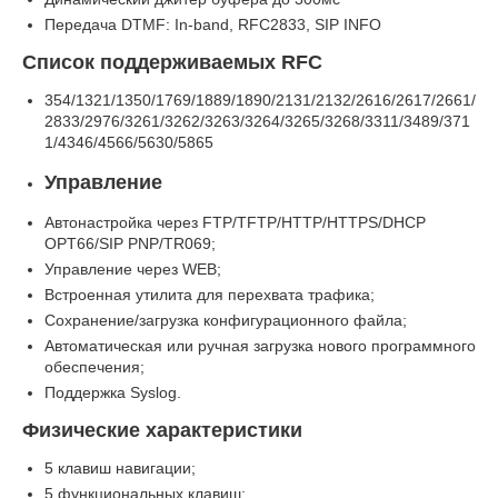
Передача DTMF: In-band, RFC2833, SIP INFO
Список поддерживаемых RFC
354/1321/1350/1769/1889/1890/2131/2132/2616/2617/2661/
2833/2976/3261/3262/3263/3264/3265/3268/3311/3489/371
1/4346/4566/5630/5865
Управление
Автонастройка через FTP/TFTP/HTTP/HTTPS/DHCP
OPT66/SIP PNP/TR069;
Управление через WEB;
Встроенная утилита для перехвата трафика;
Сохранение/загрузка конфигурационного файла;
Автоматическая или ручная загрузка нового программного
обеспечения;
Поддержка Syslog.
Физические характеристики
5 клавиш навигации;
5 функциональных клавиш;