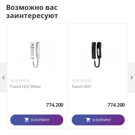
Возможно вас
заинтересуют

Fanvil H2U White
Fanvil H2U
774.200
774.200
В КОРЗИНУ
В КОРЗИНУ