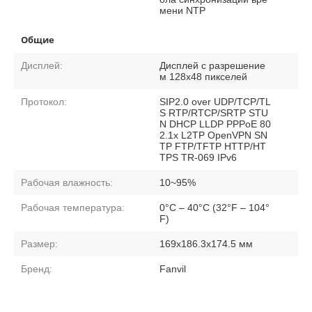
мени NTP
Общие
Дисплей:
Дисплей с разрешение
м 128x48 пикселей
Протокол:
SIP2.0 over UDP/TCP/TL
S RTP/RTCP/SRTP STU
N DHCP LLDP PPPoE 80
2.1x L2TP OpenVPN SN
TP FTP/TFTP HTTP/HT
TPS TR-069 IPv6
Рабочая влажность:
10~95%
Рабочая температура:
0°C – 40°C (32°F – 104°
F)
Размер:
169x186.3x174.5 мм
Бренд:
Fanvil