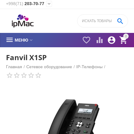
+998(71)
203-70-77


0






МЕНЮ
Fanvil X1SP
Главная
/
Сетевое оборудование
/
IP-Телефоны
/