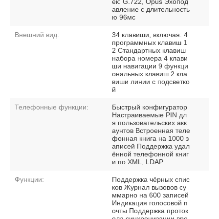
ек: G.722, Opus Эхопод
авление с длительность
ю 96мс
Внешний вид:
34 клавиши, включая: 4
программных клавиш 1
2 Стандартных клавиш
набора номера 4 клави
ши навигации 9 функци
ональных клавиш 2 кла
виши линии с подсветко
й
Телефонные функции:
Быстрый конфигуратор
Настраиваемые PIN дл
я пользовательских акк
аунтов Встроенная теле
фонная книга на 1000 з
аписей Поддержка удал
ённой телефонной книг
и по XML, LDAP
Функции:
Поддержка чёрных спис
ков Журнал вызовов су
ммарно на 600 записей
Индикация голосовой п
очты Поддержка проток
ола синхронизации вре