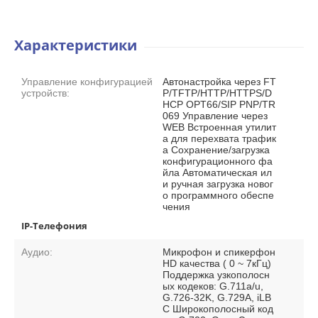
Характеристики
Управление конфигурацией
Автонастройка через FT
устройств:
P/TFTP/HTTP/HTTPS/D
HCP OPT66/SIP PNP/TR
069 Управление через
WEB Встроенная утилит
а для перехвата трафик
а Сохранение/загрузка
конфигурационного фа
йла Автоматическая ил
и ручная загрузка новог
о программного обеспе
чения
IP-Телефония
Аудио:
Микрофон и спикерфон
HD качества ( 0 ~ 7кГц)
Поддержка узкополосн
ых кодеков: G.711a/u,
G.726-32K, G.729A, iLB
C Широкополосный код