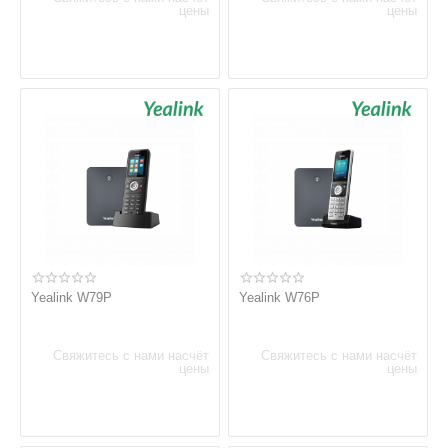
цены
цены
Yealink W79P
Yealink W76P
Свяжитесь с нами насчёт
Свяжитесь с нами насчёт
цены
цены