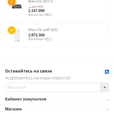
MikroTik hEX S
4
1.211.400
1.147.000
(Включая НДС)
MikroTik wAP 60G
5
1.873.300
(Включая НДС)
Оставайтесь на связи
ПОДПИШИТЕСЬ НА НАШИ НОВОСТИ!
Кабинет покупателя
Магазин