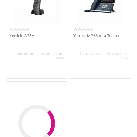
Yealink W73H
Yealink MP58 для Teams
Свяжитесь с нами насчёт
Свяжитесь с нами насчёт
цены
цены