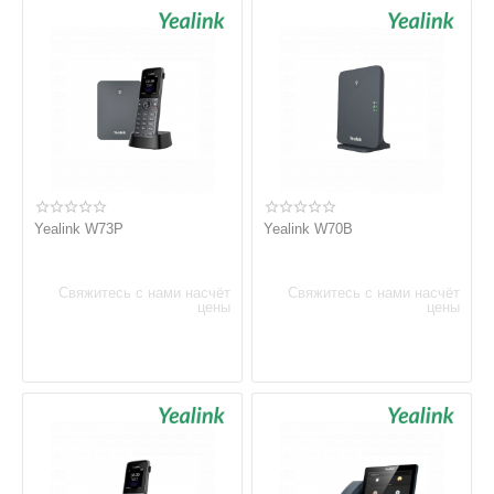
Yealink W73P
Yealink W70B
Свяжитесь с нами насчёт
Свяжитесь с нами насчёт
цены
цены