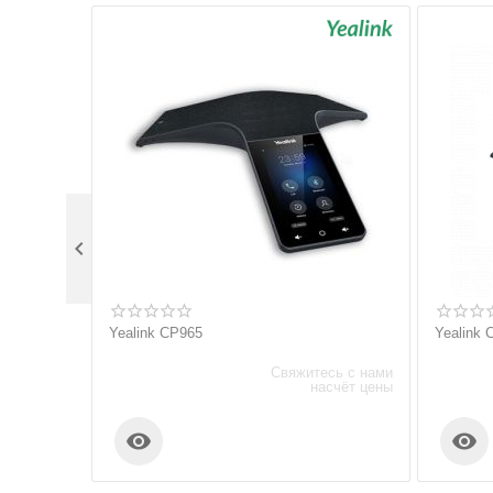

Yealink CP965
Yealink
Свяжитесь с нами
насчёт цены

