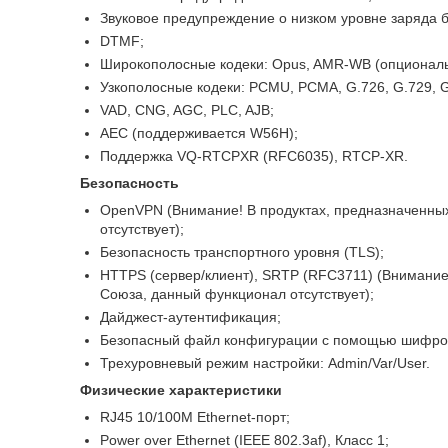
Звуковое предупреждение о низком уровне заряда 
DTMF;
Широкополосные кодеки: Opus, AMR-WB (опциональ
Узкополосные кодеки: PCMU, PCMA, G.726, G.729, G
VAD, CNG, AGC, PLC, AJB;
AEC (поддерживается W56H);
Поддержка VQ-RTCPXR (RFC6035), RTCP-XR.
Безопасность
OpenVPN (Внимание! В продуктах, предназначенны
отсутствует);
Безопасность транспортного уровня (TLS);
HTTPS (сервер/клиент), SRTP (RFC3711) (Внимание
Союза, данный функционал отсутствует);
Дайджест-аутентификация;
Безопасный файл конфигурации с помощью шифро
Трехуровневый режим настройки: Admin/Var/User.
Физические характеристики
RJ45 10/100M Ethernet-порт;
Power over Ethernet (IEEE 802.3af), Класс 1;