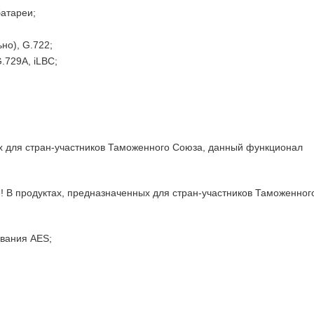
батареи;
но), G.722;
.729A, iLBC;
х для стран-участников Таможенного Союза, данный функционал
! В продуктах, предназначенных для стран-участников Таможенног
вания AES;