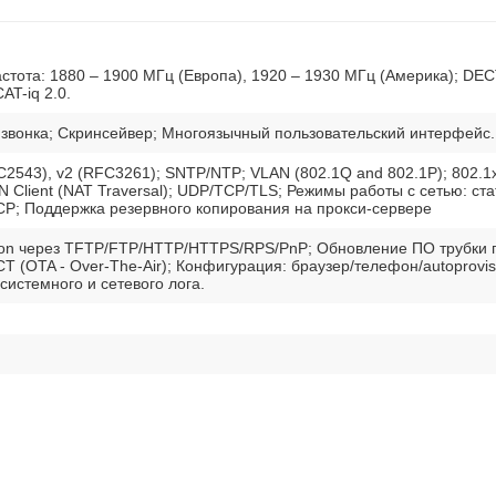
стота: 1880 – 1900 МГц (Европа), 1920 – 1930 МГц (Америка); DE
AT-iq 2.0.
 звонка; Скринсейвер; Многоязычный пользовательский интерфейс.
C2543), v2 (RFC3261); SNTP/NTP; VLAN (802.1Q and 802.1P); 802.1x
 Client (NAT Traversal); UDP/TCP/TLS; Режимы работы с сетью: ста
CP; Поддержка резервного копирования на прокси-сервере
sion через TFTP/FTP/HTTP/HTTPS/RPS/PnP; Обновление ПО трубки 
T (OTA - Over-The-Air); Конфигурация: браузер/телефон/autoprovis
 системного и сетевого лога.