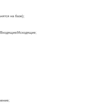
нятся на базе);
е/Входящие/Исходящие;
чение;