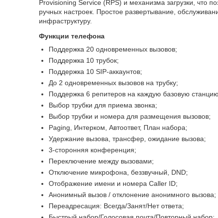
Provisioning Service (RPS) и механизма загрузки, что п
ручных настроек. Простое развертывание, обслуживан
инфраструктуру.
Функции телефона
Поддержка 20 одновременных вызовов;
Поддержка 10 трубок;
Поддержка 10 SIP-аккаунтов;
До 2 одновременных вызовов на трубку;
Поддержка 6 репитеров на каждую базовую станцию
Выбор трубки для приема звонка;
Выбор трубки и номера для размещения вызовов;
Paging, Интерком, Автоответ, План набора;
Удержание вызова, трансфер, ожидание вызова;
3-сторонняя конференция;
Переключение между вызовами;
Отключение микрофона, беззвучный, DND;
Отображение имени и номера Caller ID;
Анонимный вызов / отклонение анонимного вызова;
Переадресация: Всегда/Занят/Нет ответа;
Быстрый набор/Голосовая почта/Повторный набор;