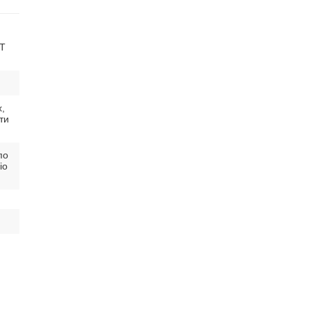
CT
,
ти
по
io