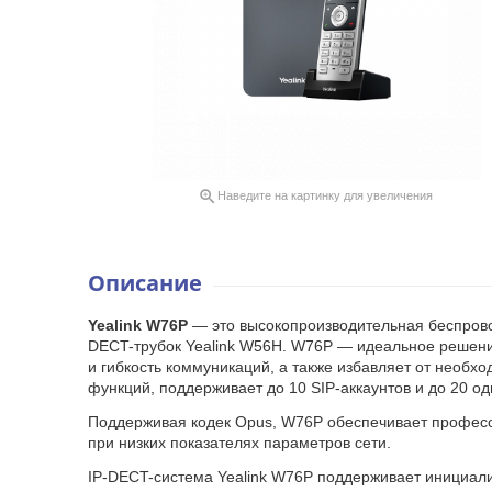

Наведите на картинку для увеличения
Описание
Yealink W76P
— это высокопроизводительная беспрово
DECT-трубок Yealink W56H. W76P — идеальное решени
и гибкость коммуникаций, а также избавляет от необ
функций, поддерживает до 10 SIP-аккаунтов и до 20 о
Поддерживая кодек Opus, W76P обеспечивает профессио
при низких показателях параметров сети.
IP-DECT-система Yealink W76P поддерживает инициали