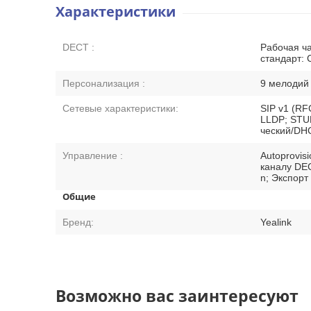
Характеристики
DECT :
Рабочая ча
стандарт: C
Персонализация :
9 мелодий
Сетевые характеристики:
SIP v1 (RF
LLDP; STUN
ческий/DH
Управление :
Autoprovi
каналу DEC
n; Экспорт
Общие
Бренд:
Yealink
Возможно вас заинтересуют