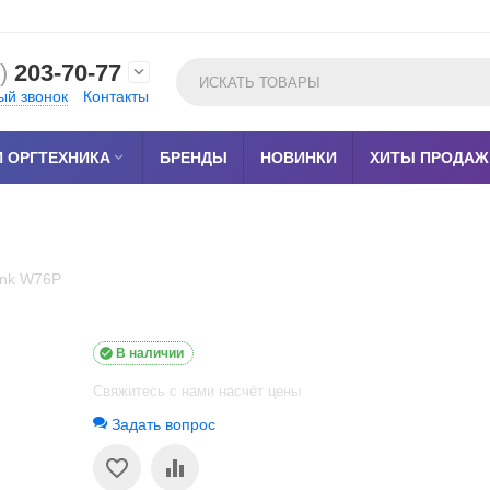
)
203-70-77

ый звонок
Контакты
 ОРГТЕХНИКА

БРЕНДЫ
НОВИНКИ
ХИТЫ ПРОДАЖ
ink W76P

В наличии
Свяжитесь с нами насчёт цены
Задать вопрос