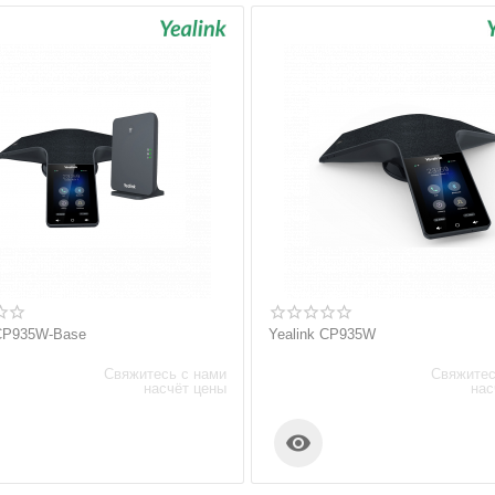
 CP935W-Base
Yealink CP935W
Свяжитесь с нами
Свяжитес
насчёт цены
нас
