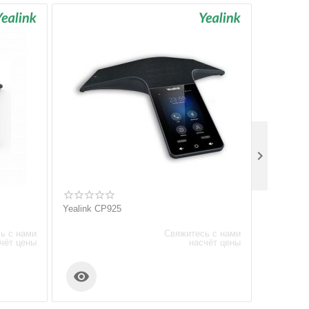

Yealink CP925
Yealink W
ь с нами
Свяжитесь с нами
чёт цены
насчёт цены

