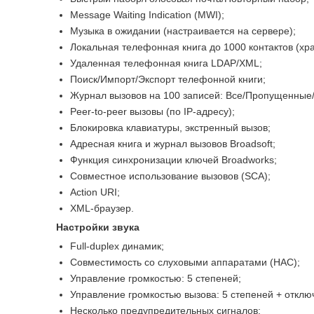
Message Waiting Indication (MWI);
Музыка в ожидании (настраивается на сервере);
Локальная телефонная книга до 1000 контактов (хра
Удаленная телефонная книга LDAP/XML;
Поиск/Импорт/Экспорт телефонной книги;
Журнал вызовов на 100 записей: Все/Пропущенны
Peer-to-peer вызовы (по IP-адресу);
Блокировка клавиатуры, экстренный вызов;
Адресная книга и журнал вызовов Broadsoft;
Функция синхронизации ключей Broadworks;
Совместное использование вызовов (SCA);
Action URI;
XML-браузер.
Настройки звука
Full-duplex динамик;
Совместимость со слуховыми аппаратами (HAC);
Управление громкостью: 5 степеней;
Управление громкостью вызова: 5 степеней + отклю
Несколько предупредительных сигналов;