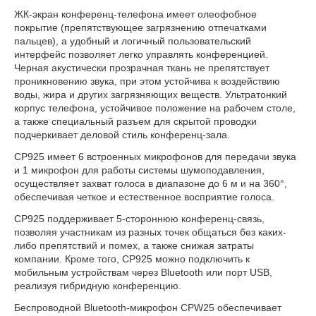
ЖК-экран конференц-телефона имеет олеофобное
покрытие (препятствующее загрязнению отпечатками
пальцев), а удобный и логичный пользовательский
интерфейс позволяет легко управлять конференцией.
Черная акустически прозрачная ткань не препятствует
проникновению звука, при этом устойчива к воздействию
воды, жира и других загрязняющих веществ. Ультратонкий
корпус телефона, устойчивое положение на рабочем столе,
а также специальный разъем для скрытой проводки
подчеркивает деловой стиль конференц-зала.
CP925 имеет 6 встроенных микрофонов для передачи звука
и 1 микрофон для работы системы шумоподавления,
осуществляет захват голоса в диапазоне до 6 м и на 360°,
обеспечивая четкое и естественное восприятие голоса.
CP925 поддерживает 5-стороннюю конференц-связь,
позволяя участникам из разных точек общаться без каких-
либо препятствий и помех, а также снижая затраты
компании. Кроме того, CP925 можно подключить к
мобильным устройствам через Bluetooth или порт USB,
реализуя гибридную конференцию.
Беспроводной Bluetooth-микрофон CPW25 обеспечивает