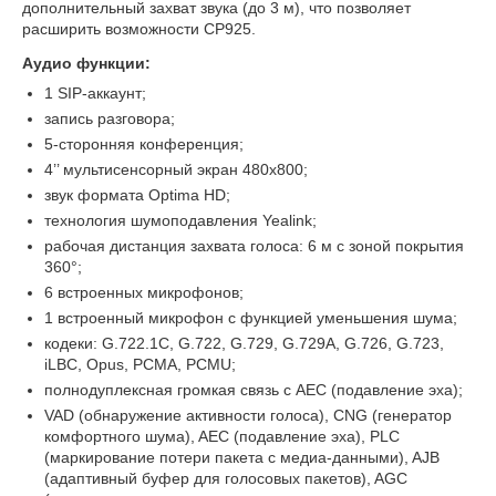
дополнительный захват звука (до 3 м), что позволяет
расширить возможности CP925.
Аудио функции:
1 SIP-аккаунт;
запись разговора;
5-сторонняя конференция;
4’’ мультисенсорный экран 480x800;
звук формата Optima HD;
технология шумоподавления Yealink;
рабочая дистанция захвата голоса: 6 м с зоной покрытия
360°;
6 встроенных микрофонов;
1 встроенный микрофон с функцией уменьшения шума;
кодеки: G.722.1C, G.722, G.729, G.729А, G.726, G.723,
iLBC, Opus, PCMA, PCMU;
полнодуплексная громкая связь с AEC (подавление эха);
VAD (обнаружение активности голоса), CNG (генератор
комфортного шума), AEC (подавление эха), PLC
(маркирование потери пакета с медиа-данными), AJB
(адаптивный буфер для голосовых пакетов), AGC