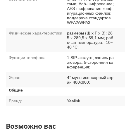
тами; Adb-шифрование;
AES-шифрование конф
игурационных файлов;
поддержка стандартов
WPA2/WPA3;
Физические характеристики :
размеры (Ш x Г x В): 28
5 x 289,5 x 59,1 мм; раб
очая температура: -10~
40 °C;
Функции телефона:
1 SIP-аккаунт; запись ра
зговора; 5-сторонняя ко
нференция;
Экран:
4’’ мультисенсорный экр
ан 480x800;
Общие
Бренд:
Yealink
Возможно вас