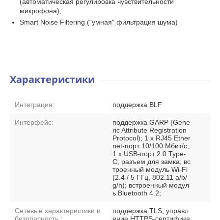
(автоматическая регулировка чувствительности
микрофона);
Smart Noise Filtering ("умная" фильтрация шума)
Характеристики
Интеграция:
поддержка BLF
Интерфейс:
поддержка GARP (Gene
ric Attribute Registration
Protocol); 1 х RJ45 Ether
net-порт 10/100 Мбит/с;
1 x USB-порт 2.0 Type-
C; разъем для замка; вс
троенный модуль Wi-Fi
(2.4 / 5 ГГц, 802.11 a/b/
g/n); встроенный модул
ь Bluetooth 4.2;
Сетевые характеристики и
поддержка TLS; управл
безопасность :
ение HTTPS-сертифика