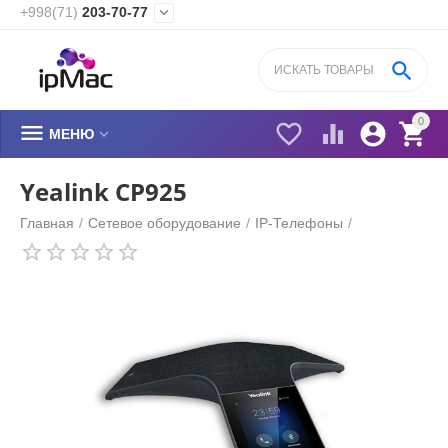
+998(71)
203-70-77


0






МЕНЮ
Yealink CP925
Главная
/
Сетевое оборудование
/
IP-Телефоны
/