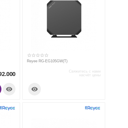
Reyee RG-EG105GW(T)
Свяжитесь с нами
92.000
насчёт цены

