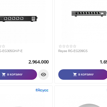
G-EG305GH-P-E
Reyee RG-EG209GS
2.964.000
1.6

В КОРЗИНУ
В КОРЗИНУ