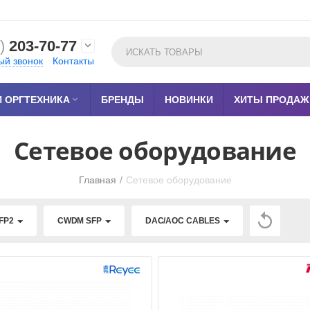
)
203-70-77

ый звонок
Контакты
 ОРГТЕХНИКА

БРЕНДЫ
НОВИНКИ
ХИТЫ ПРОДАЖ
Сетевое оборудование
Главная
/
Сетевое оборудование

FP2
CWDM SFP
DAC/AOC CABLES