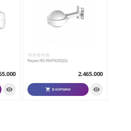
Reyee RG-RAP6202(G)
65.000
2.465.000


В КОРЗИНУ