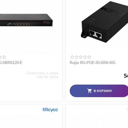
G-NBR6120-E
Ruijie RG-POE-50-60W-MG
Свяжитесь с нами
5
насчёт цены
В КОРЗИНУ