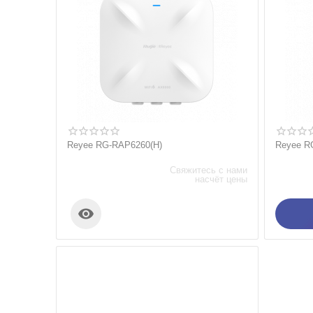
Reyee RG-RAP6260(H)
Reyee R
Свяжитесь с нами
насчёт цены
