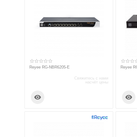
Reyee RG-NBR6205-E
Reyee R
Свяжитесь с нами
насчёт цены

