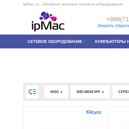
ipMac.uz
- Интернет магазин сетевого оборудования
+998(71
Заказать обратн
СЕТЕВОЕ ОБОРУДОВАНИЕ

КОМПЬЮТЕРЫ И

400G
BIDI WDM SFP
CFP/C