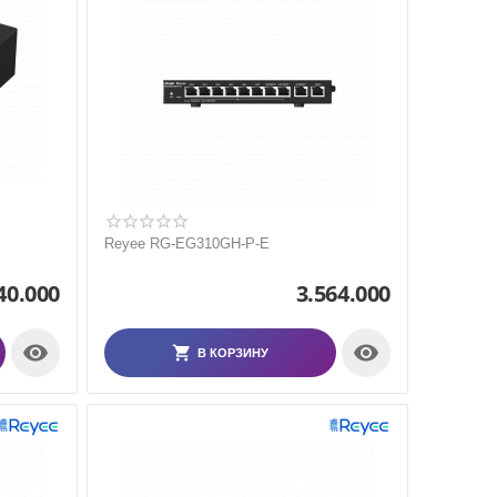
Reyee RG-EG310GH-P-E
40.000
3.564.000


В КОРЗИНУ