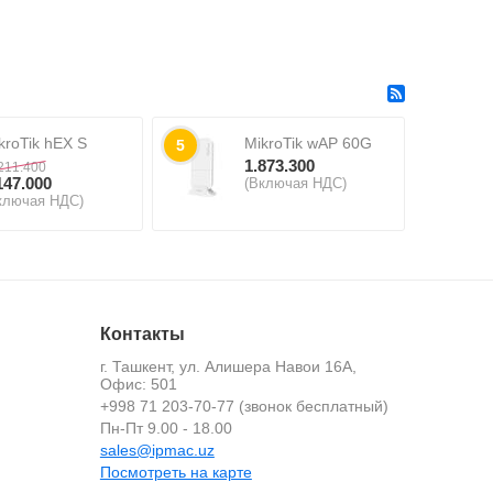
kroTik hEX S
MikroTik wAP 60G
5
1.873.300
211.400
147.000
(Включая НДС)
ключая НДС)
Контакты
г. Ташкент, ул. Алишера Навои 16А,
Офис: 501
+998 71 203-70-77 (звонок бесплатный)
й
Пн-Пт 9.00 - 18.00
sales@ipmac.uz
Посмотреть на карте