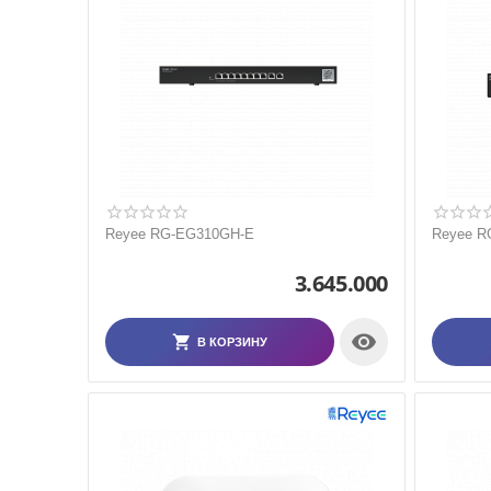
Reyee RG-EG310GH-E
Reyee R
3.645.000

В КОРЗИНУ