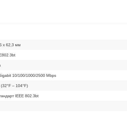
6 х 62,3 мм
E802.3bt
в
Gigabit 10/100/1000/2500 Mbps
 (32°F – 104°F)
тандарт IEEE 802.3bt