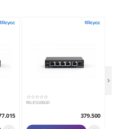

RG-ES105GD
RG-ES10
77.015
379.500