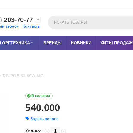
)
203-70-77

ый звонок
Контакты
 ОРГТЕХНИКА

БРЕНДЫ
НОВИНКИ
ХИТЫ ПРОДАЖ
jie RG-POE-50-60W-MG

В наличии
540.000
Задать вопрос
Кол-во:
−
+