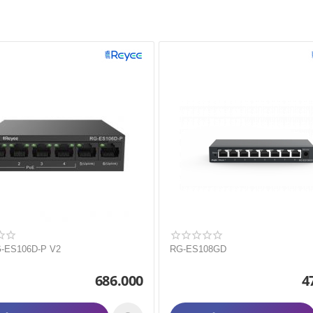
RG-ES106D-P V2
RG-ES108GD
686.000
4