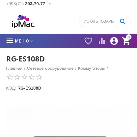
+998(71)
203-70-77


0






МЕНЮ
RG-ES108D
Главная
/
Сетевое оборудование
/
Коммутаторы
/
КОД:
RG-ES108D