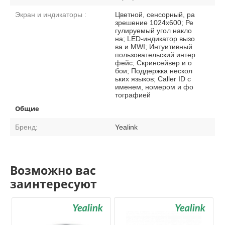
Экран и индикаторы :
Цветной, сенсорный, ра
зрешение 1024х600; Ре
гулируемый угол накло
на; LED-индикатор вызо
ва и MWI; Интуитивный
пользовательский интер
фейс; Скринсейвер и о
бои; Поддержка нескол
ьких языков; Caller ID с
именем, номером и фо
тографией
Общие
Бренд:
Yealink
Возможно вас
заинтересуют