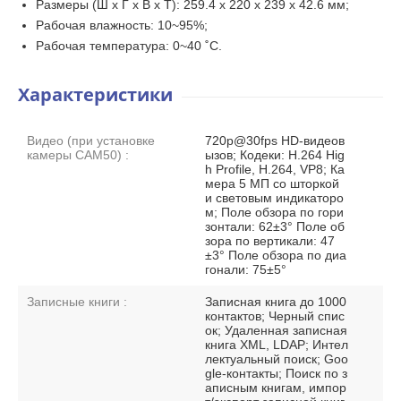
Размеры (Ш x Г x В x Т): 259.4 x 220 x 239 x 42.6 мм;
Рабочая влажность: 10~95%;
Рабочая температура: 0~40 ˚C.
Характеристики
Видео (при установке
720p@30fps HD-видеов
камеры CAM50) :
ызов; Кодеки: H.264 Hig
h Profile, H.264, VP8; Ка
мера 5 МП со шторкой
и световым индикаторо
м; Поле обзора по гори
зонтали: 62±3° Поле об
зора по вертикали: 47
±3° Поле обзора по диа
гонали: 75±5°
Записные книги :
Записная книга до 1000
контактов; Черный спис
ок; Удаленная записная
книга XML, LDAP; Интел
лектуальный поиск; Goo
gle-контакты; Поиск по з
аписным книгам, импор