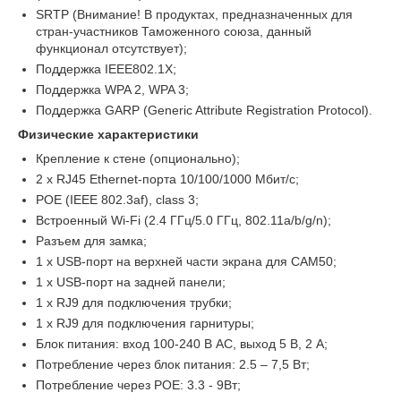
SRTP (Внимание! В продуктах, предназначенных для
стран-участников Таможенного союза, данный
функционал отсутствует);
Поддержка IEEE802.1X;
Поддержка WPA 2, WPA 3;
Поддержка GARP (Generic Attribute Registration Protocol).
Физические характеристики
Крепление к стене (опционально);
2 х RJ45 Ethernet-порта 10/100/1000 Мбит/с;
POE (IEEE 802.3af), class 3;
Встроенный Wi-Fi (2.4 ГГц/5.0 ГГц, 802.11a/b/g/n);
Разъем для замка;
1 x USB-порт на верхней части экрана для CAM50;
1 x USB-порт на задней панели;
1 х RJ9 для подключения трубки;
1 х RJ9 для подключения гарнитуры;
Блок питания: вход 100-240 В AC, выход 5 В, 2 А;
Потребление через блок питания: 2.5 – 7,5 Вт;
Потребление через POE: 3.3 - 9Вт;