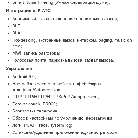
Smart Noise Filtering (Умная фильтрация шума).
Интеграция с IP-АТС
Анонимный вызов, отклонение анонимных вызовов;
BLF;
BLA;
Hot-desking, экстренный вызов, интерком, paging, music on
hold;
MWI, запись разговора;
Голосовая почта, парковка вызова, захват вызова.
Управление
Android 9.0;
Настройка телефона: веб-интерфейс/экран
телефона/Autoprovision;
FTP/TFTP/HTTP/HTTPS/PnP Autoprovision;
Zero-sp-touch, TR069;
Блокировка телефона;
Сброс к настройкам по умолчанию, перезагрузка;
Логи: PCAP Trace, system log;
Установка/удаление приложений администратором;