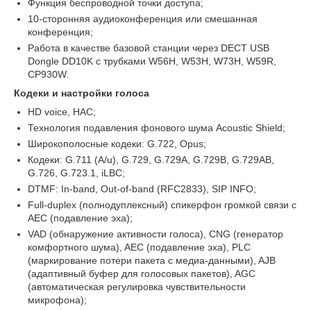
Функция беспроводной точки доступа;
10-сторонняя аудиоконференция или смешанная
конференция;
Работа в качестве базовой станции через DECT USB
Dongle DD10K с трубками W56H, W53H, W73H, W59R,
CP930W.
Кодеки и настройки голоса
HD voice, HAC;
Технология подавления фонового шума Acoustic Shield;
Широкополосные кодеки: G.722, Opus;
Кодеки: G.711 (A/u), G.729, G.729A, G.729B, G.729AB,
G.726, G.723.1, iLBC;
DTMF: In-band, Out-of-band (RFC2833), SIP INFO;
Full-duplex (полнодуплексный) спикерфон громкой связи с
AEC (подавление эха);
VAD (обнаружение активности голоса), CNG (генератор
комфортного шума), AEC (подавление эха), PLC
(маркирование потери пакета с медиа-данными), AJB
(адаптивный буфер для голосовых пакетов), AGC
(автоматическая регулировка чувствительности
микрофона);