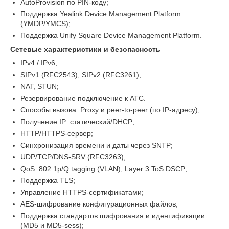
AutoProvision по PIN-коду;
Поддержка Yealink Device Management Platform
(YMDP/YMCS);
Поддержка Unify Square Device Management Platform.
Сетевые характеристики и безопасность
IPv4 / IPv6;
SIPv1 (RFC2543), SIPv2 (RFC3261);
NAT, STUN;
Резервирование подключение к АТС.
Способы вызова: Proxy и peer-to-peer (по IP-адресу);
Получение IP: статический/DHCP;
HTTP/HTTPS-сервер;
Синхронизация времени и даты через SNTP;
UDP/TCP/DNS-SRV (RFC3263);
QoS: 802.1p/Q tagging (VLAN), Layer 3 ToS DSCP;
Поддержка TLS;
Управление HTTPS-сертификатами;
AES-шифрование конфигурационных файлов;
Поддержка стандартов шифрования и идентификации
(MD5 и MD5-sess);