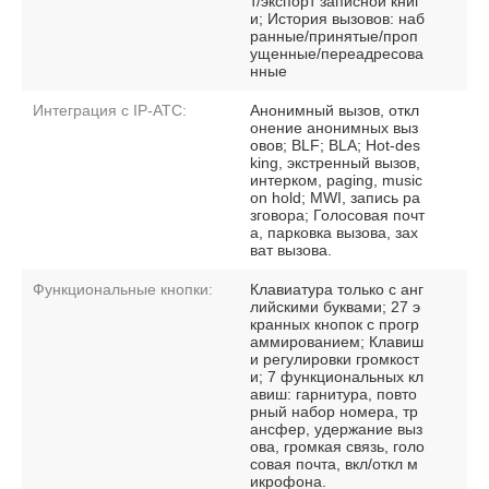
т/экспорт записной книг
и; История вызовов: наб
ранные/принятые/проп
ущенные/переадресова
нные
Интеграция с IP-АТС:
Анонимный вызов, откл
онение анонимных выз
овов; BLF; BLA; Hot-des
king, экстренный вызов,
интерком, paging, music
on hold; MWI, запись ра
зговора; Голосовая почт
а, парковка вызова, зах
ват вызова.
Функциональные кнопки:
Клавиатура только с анг
лийскими буквами; 27 э
кранных кнопок с прогр
аммированием; Клавиш
и регулировки громкост
и; 7 функциональных кл
авиш: гарнитура, повто
рный набор номера, тр
ансфер, удержание выз
ова, громкая связь, голо
совая почта, вкл/откл м
икрофона.