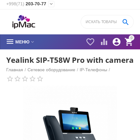
+998(71)
203-70-77


0






МЕНЮ
Yealink SIP-T58W Pro with camera
Главная
/
Сетевое оборудование
/
IP-Телефоны
/