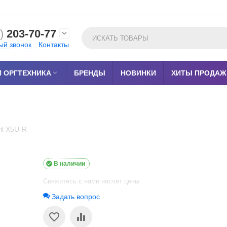
)
203-70-77

ый звонок
Контакты
 ОРГТЕХНИКА

БРЕНДЫ
НОВИНКИ
ХИТЫ ПРОДАЖ
il X5U-R

В наличии
Свяжитесь с нами насчёт цены
Задать вопрос