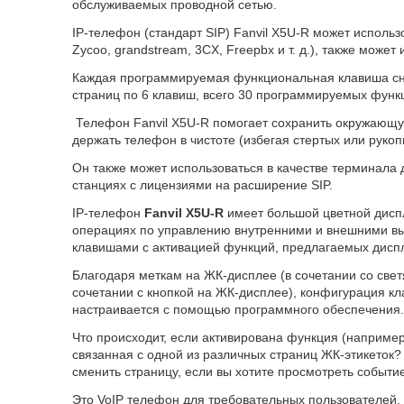
обслуживаемых проводной сетью.
IP-телефон (стандарт SIP) Fanvil X5U-R может использо
Zycoo, grandstream, 3CX, Freepbx и т. д.), также може
Каждая программируемая функциональная клавиша сна
страниц по 6 клавиш, всего 30 программируемых функ
Телефон Fanvil X5U-R помогает сохранить окружающую
держать телефон в чистоте (избегая стертых или руко
Он также может использоваться в качестве терминала
станциях с лицензиями на расширение SIP.
IP-телефон
Fanvil X5U-R
имеет большой цветной диспл
операциях по управлению внутренними и внешними в
клавишами с активацией функций, предлагаемых дисп
Благодаря меткам на ЖК-дисплее (в сочетании со све
сочетании с кнопкой на ЖК-дисплее), конфигурация кл
настраивается с помощью программного обеспечения.
Что происходит, если активирована функция (например
связанная с одной из различных страниц ЖК-этикеток?
сменить страницу, если вы хотите просмотреть событие
Это VoIP телефон для требовательных пользователей,