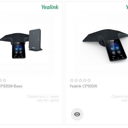
 CP935W-Base
Yealink CP935W
Свяжитесь с нами
Свяжитес
насчёт цены
нас
