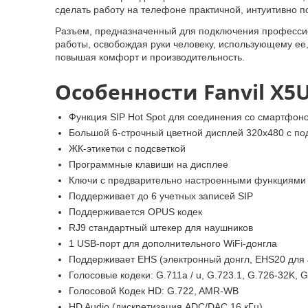
сделать работу на телефоне практичной, интуитивно п
Разъем, предназначенный для подключения професси
работы, освобождая руки человеку, использующему ее
повышая комфорт и производительность.
Особенности Fanvil X5
Функция SIP Hot Spot для соединения со смартфо
Большой 6-строчный цветной дисплей 320x480 с по
ЖК-этикетки с подсветкой
Программные клавиши на дисплее
Ключи с предварительно настроенными функциями
Поддерживает до 6 учетных записей SIP
Поддерживается OPUS кодек
RJ9 стандартный штекер для наушников
1 USB-порт для дополнительного WiFi-донгла
Поддерживает EHS (электронный донгл, EHS20 для J
Голосовые кодеки: G.711a / u, G.723.1, G.726-32K, 
Голосовой Кодек HD: G.722, AMR-WB
HD Audio (дискретизация ADC/DAC 16 кГц)