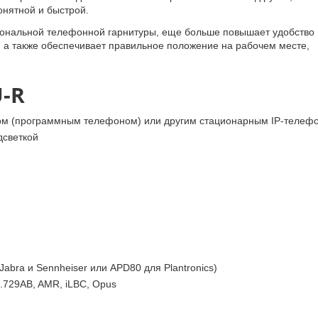
онятной и быстрой.
ональной телефонной гарнитуры, еще больше повышает удобство
, а также обеспечивает правильное положение на рабочем месте,
U-R
ном (программным телефоном) или другим стационарным IP-телеф
дсветкой
abra и Sennheiser или APD80 для Plantronics)
G.729AB, AMR, iLBC, Opus