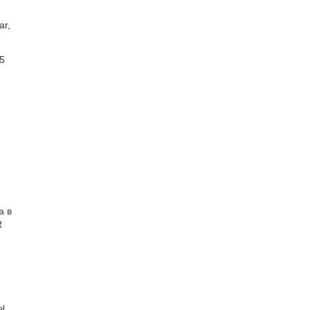
ar,
5
а в
R
ы