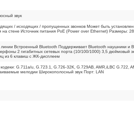
осный звук
дящих / исходящих / пропущенных звонков Может быть установлен
и на стене Источник питания PoE (Power over Ethernet) Размеры: 2
 линии Встроенный Bluetooth Поддерживает Bluetooth наушники и B
керфоны 2 гигабитных сетевых порта (10/100/1000) 3,5 дюймовый э
иц из 6 клавиш с ЖК-дисплеем
кодеки: G.711a/u, G.723.1, G.726-32K, G.729AB, AMR,iLBC G.722, 
аиваемые мелодии Широкополосный звук Порт: LAN