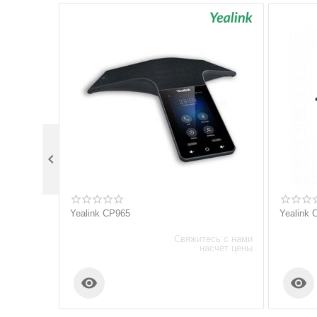

Yealink CP965
Yealink
Свяжитесь с нами
насчёт цены

