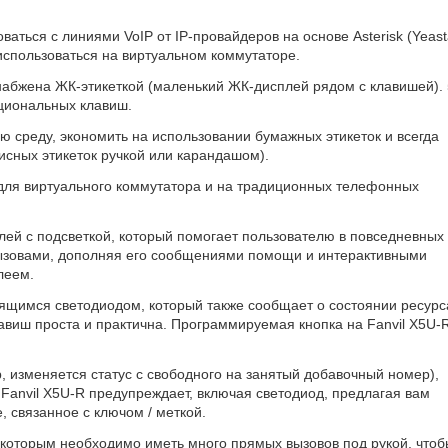
ваться с линиями VoIP от IP-провайдеров на основе Asterisk (Yeast
т использоваться на виртуальном коммутаторе.
бжена ЖК-этикеткой (маленький ЖК-дисплей рядом с клавишей). 
циональных клавиш.
 среду, экономить на использовании бумажных этикеток и всегда
писных этикеток ручкой или карандашом).
 для виртуального коммутатора и на традиционных телефонных
ей с подсветкой, который помогает пользователю в повседневных
ызовами, дополняя его сообщениями помощи и интерактивными
леем.
тящимся светодиодом, который также сообщает о состоянии ресурс
авиш проста и практична. Программируемая кнопка на Fanvil X5U-
, изменяется статус с свободного на занятый добавочный номер),
 Fanvil X5U-R предупреждает, включая светодиод, предлагая вам
, связанное с ключом / меткой.
 которым необходимо иметь много прямых вызовов под рукой, чтоб