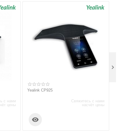

Yealink CP925
Yealink W
ь с нами
Свяжитесь с нами
чёт цены
насчёт цены

