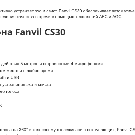
вно устраняет эхо и свист. Fanvil CS30 обеспечивает автоматиче
спечения качества встречи с помощью технологий AEC и AGC.
а Fanvil CS30
м действия 5 метров и встроенными 4 микрофонами
бом месте и в любое время
oth и USB
 устранения эха и свиста
го голоса
х
олоса на 360° и голосовому отслеживанию выступающих, Fanvil C