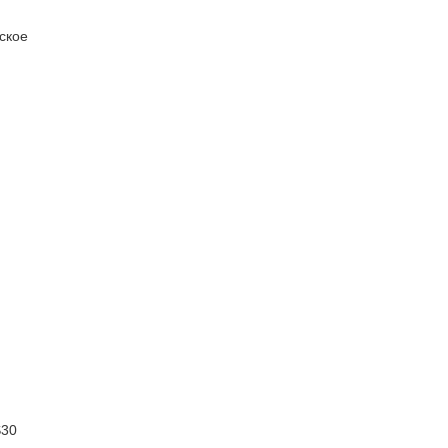
ское
S30