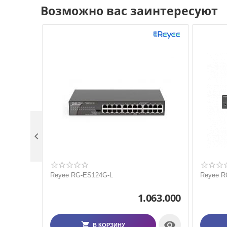
Возможно вас заинтересуют

Reyee RG-ES124G-L
Reyee R
1.063.000

В КОРЗИНУ