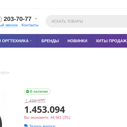
)
203-70-77

ый звонок
Контакты
 ОРГТЕХНИКА

БРЕНДЫ
НОВИНКИ
ХИТЫ ПРОДАЖ
ерфон

В наличии
1.498.035
1.453.094
Вы экономите:
44.941
(
3
%)
Задать вопрос