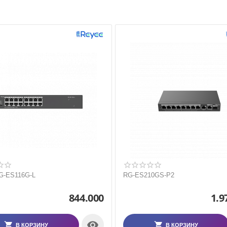
G-ES116G-L
RG-ES210GS-P2
844.000
1.9

В КОРЗИНУ
В КОРЗИНУ