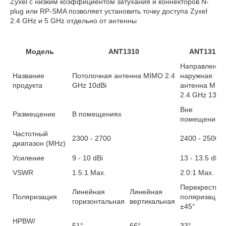
Zyxel с низким коэффициентом затухания и коннекторов N-
plug или RP-SMA позволяет установить точку доступа Zyxel
2.4 GHz и 5 GHz отдельно от антенны
Модель
ANT1310
ANT1313
Направленна
Название
Потолочная антенна MIMO 2.4
наружная
продукта
GHz 10dBi
антенна MIM
2.4 GHz 13dB
Вне
Размещение
В помещениях
помещений
Частотный
2300 - 2700
2400 - 2500
диапазон (MHz)
Усиление
9 - 10 dBi
13 - 13.5 dBi
VSWR
1.5:1 Max.
2.0:1 Max.
Перекрестна
Линейная
Линейная
Поляризация
поляризация,
горизонтальная
вертикальная
±45°
HPBW/
51°
66°
33°