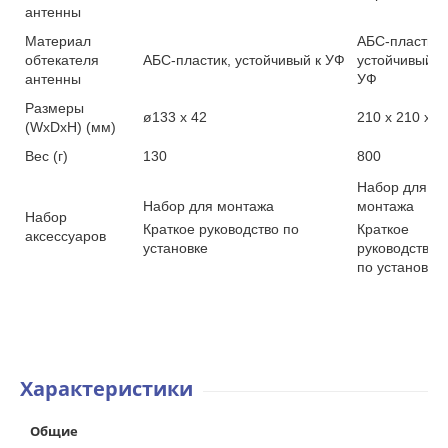
антенны
Материал
АБС-пластик,
обтекателя
АБС-пластик, устойчивый к УФ
устойчивый к
антенны
УФ
Размеры
ø133 x 42
210 x 210 x 7
(WxDxH) (мм)
Вес (г)
130
800
Набор для
Набор для монтажа
монтажа
Набор
Краткое руководство по
Краткое
аксессуаров
установке
руководство
по установке
Характеристики
Общие