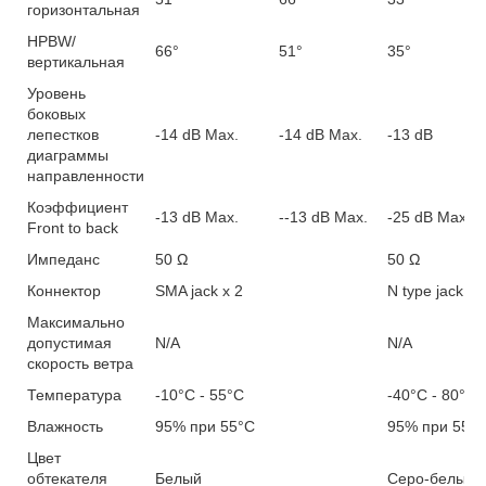
горизонтальная
HPBW/
66°
51°
35°
вертикальная
Уровень
боковых
лепестков
-14 dB Max.
-14 dB Max.
-13 dB
диаграммы
направленности
Коэффициент
-13 dB Max.
--13 dB Max.
-25 dB Max.
Front to back
Импеданс
50 Ω
50 Ω
Коннектор
SMA jack x 2
N type jack x 
Максимально
допустимая
N/A
N/A
скорость ветра
Температура
-10°C - 55°C
-40°C - 80°C
Влажность
95% при 55°C
95% при 55°
Цвет
обтекателя
Белый
Серо-белый