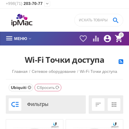
+998(71)
203-70-77


0






МЕНЮ
Wi-Fi Точки доступа
Главная
/
Сетевое оборудование
/
Wi-Fi Точки доступа
Ubiquiti
Сбросить



Фильтры