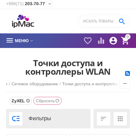
+998(71)
203-70-77


0






МЕНЮ
Точки доступа и
контроллеры WLAN
вная
/
Сетевое оборудование
/
Точки доступа и контроллеры WLAN
ZyXEL
Сбросить



Фильтры