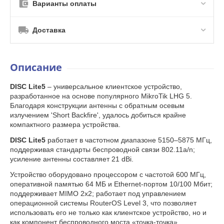
Варианты оплаты
Доставка
Описание
DISC Lite5
– универсальное клиентское устройство,
разработанное на основе популярного MikroTik LHG 5.
Благодаря конструкции антенны с обратным осевым
излучением 'Short Backfire', удалось добиться крайне
компактного размера устройства.
DISC Lite5
работает в частотном диапазоне 5150–5875 МГц,
поддерживая стандарты беспроводной связи 802.11a/n;
усиление антенны составляет 21 dBi.
Устройство оборудовано процессором с частотой 600 МГц,
оперативной памятью 64 МБ и Ethernet-портом 10/100 Мбит;
поддерживает MIMO 2x2; работает под управлением
операционной системы RouterOS Level 3, что позволяет
использовать его не только как клиентское устройство, но и
как компонент беспроводного моста «точка-точка».