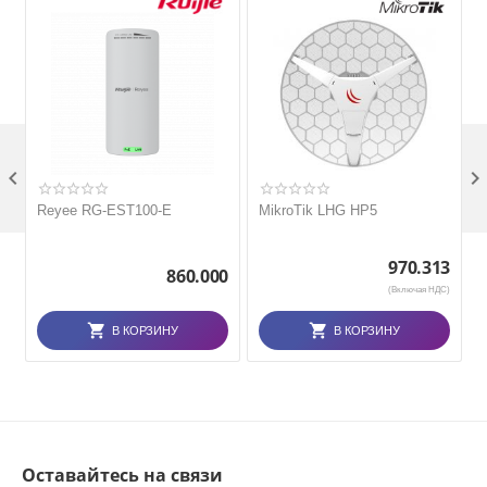

Reyee RG-EST100-E
MikroTik LHG HP5
970.313
860.000
(Включая НДС)
В КОРЗИНУ
В КОРЗИНУ
Оставайтесь на связи