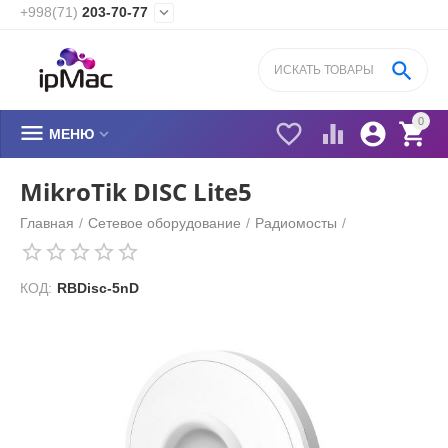
+998(71)
203-70-77


0






МЕНЮ
MikroTik DISC Lite5
Главная
/
Сетевое оборудование
/
Радиомосты
/
КОД:
RBDisc-5nD