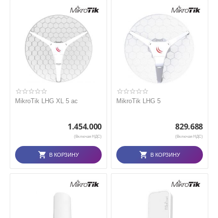
MikroTik LHG XL 5 ac
MikroTik LHG 5
1.454.000
829.688
(Включая НДС)
(Включая НДС)
В КОРЗИНУ
В КОРЗИНУ