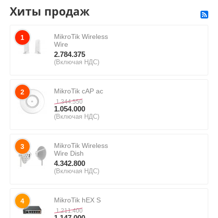
Хиты продаж
MikroTik Wireless
1
Wire
2.784.375
(Включая НДС)
MikroTik cAP ac
2
1.344.550
1.054.000
(Включая НДС)
MikroTik Wireless
3
Wire Dish
4.342.800
(Включая НДС)
MikroTik hEX S
4
1.211.400
1.147.000