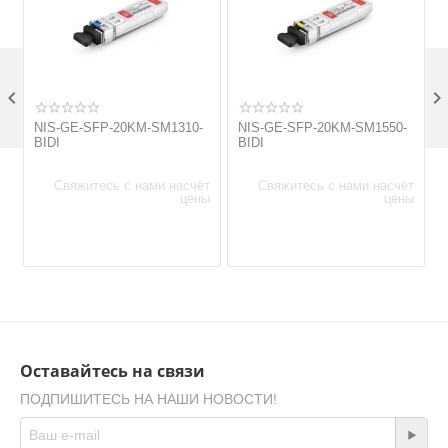

NIS-GE-SFP-20KM-SM1310-
NIS-GE-SFP-20KM-SM1550-
BIDI
BIDI
Свяжитесь с нами насчёт
Свяжитесь с нами насчёт
цены
цены
Оставайтесь на связи
ПОДПИШИТЕСЬ НА НАШИ НОВОСТИ!