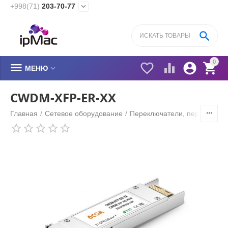
+998(71)
203-70-77


0






МЕНЮ
CWDM-XFP-ER-XX
Главная
/
Сетевое оборудование
/
Переключатели, переходник