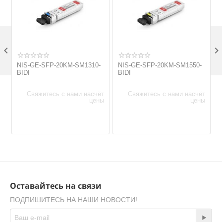

NIS-GE-SFP-20KM-SM1310-
NIS-GE-SFP-20KM-SM1550-
BIDI
BIDI
Свяжитесь с нами насчёт
Свяжитесь с нами насчёт
цены
цены
Оставайтесь на связи
ПОДПИШИТЕСЬ НА НАШИ НОВОСТИ!