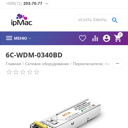
+998(71)
203-70-77


0






МЕНЮ
6C-WDM-0340BD
Главная
/
Сетевое оборудование
/
Переключатели, переходник