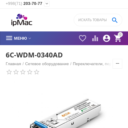
+998(71)
203-70-77


0






МЕНЮ
6C-WDM-0340AD
Главная
/
Сетевое оборудование
/
Переключатели, переходник