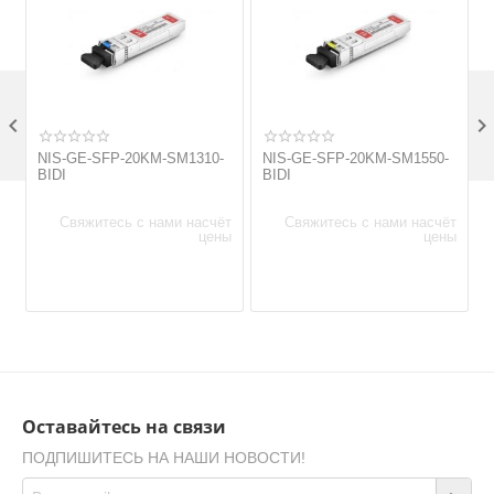

NIS-GE-SFP-20KM-SM1310-
NIS-GE-SFP-20KM-SM1550-
BIDI
BIDI
Свяжитесь с нами насчёт
Свяжитесь с нами насчёт
цены
цены
Оставайтесь на связи
ПОДПИШИТЕСЬ НА НАШИ НОВОСТИ!