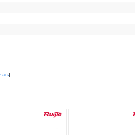
чать
]