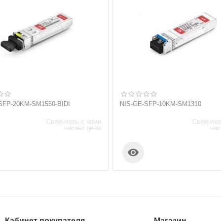
SFP-20KM-SM1550-BIDI
NIS-GE-SFP-10KM-SM1310
Свяжитесь с нами
Свяжитес
насчёт цены
нас

Кабинет покупателя
Магазин