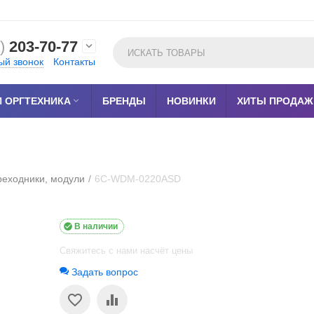
)
203-70-77

ый звонок
Контакты
 ОРГТЕХНИКА

БРЕНДЫ
НОВИНКИ
ХИТЫ ПРОДАЖ
реходники, модули
/
6C-WDM-0220ASD

В наличии
Свяжитесь с нами насчёт цены
Задать вопрос