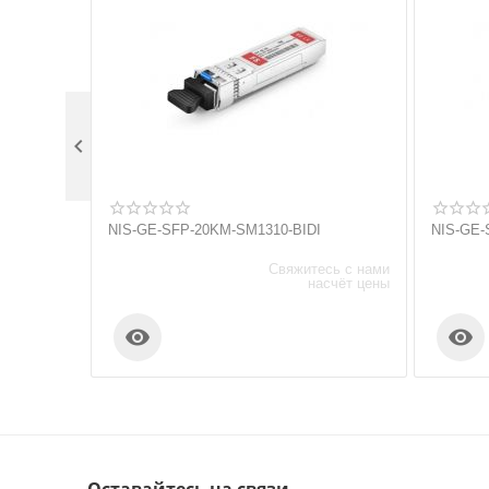

NIS-GE-SFP-20KM-SM1310-BIDI
NIS-GE-
Свяжитесь с нами
насчёт цены

