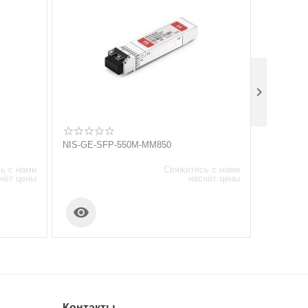

NIS-GE-SFP-550M-MM850
M7006-C
ь с нами
Свяжитесь с нами
чёт цены
насчёт цены


Контакты