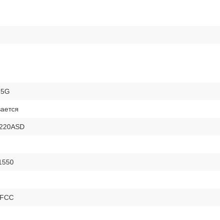
25G
ается
220ASD
1550
 FCC