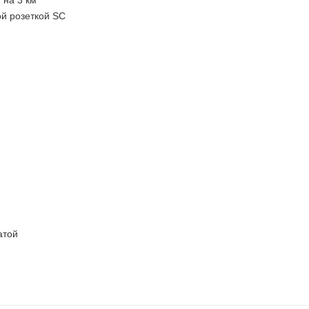
 на 3 км
й розеткой SC
атой