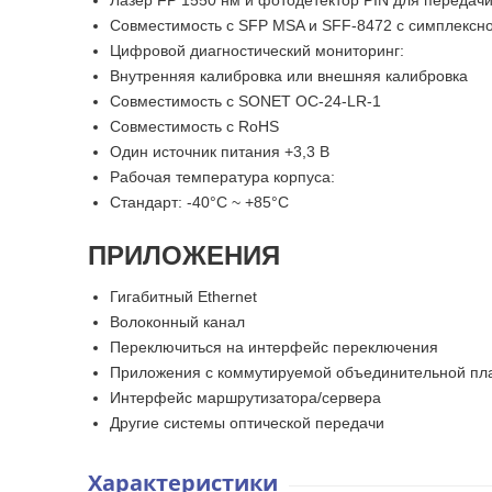
Лазер FP 1550 нм и фотодетектор PIN для передачи
Совместимость с SFP MSA и SFF-8472 с симплексно
Цифровой диагностический мониторинг:
Внутренняя калибровка или внешняя калибровка
Совместимость с SONET OC-24-LR-1
Совместимость с RoHS
Один источник питания +3,3 В
Рабочая температура корпуса:
Стандарт: -40°C ~ +85°C
ПРИЛОЖЕНИЯ
Гигабитный Ethernet
Волоконный канал
Переключиться на интерфейс переключения
Приложения с коммутируемой объединительной пл
Интерфейс маршрутизатора/сервера
Другие системы оптической передачи
Характеристики