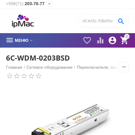
+998(71)
203-70-77


0






МЕНЮ
6C-WDM-0203BSD
Главная
/
Сетевое оборудование
/
Переключатели, переходник