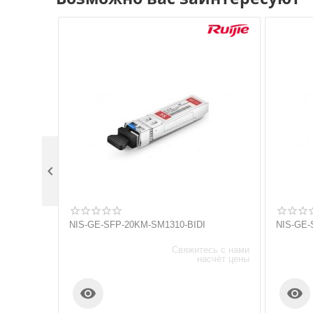

NIS-GE-SFP-20KM-SM1310-BIDI
NIS-GE-
Свяжитесь с нами
насчёт цены

