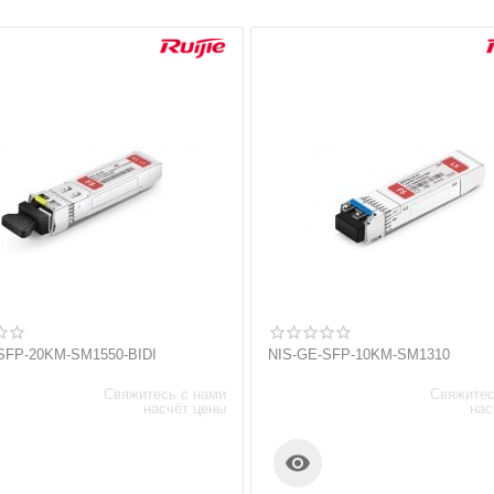
SFP-20KM-SM1550-BIDI
NIS-GE-SFP-10KM-SM1310
Свяжитесь с нами
Свяжитес
насчёт цены
нас
