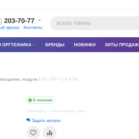
)
203-70-77

ый звонок
Контакты
 ОРГТЕХНИКА

БРЕНДЫ
НОВИНКИ
ХИТЫ ПРОДАЖ
реходники, модули
/
6C-SFP+-CA-P7M

В наличии
Свяжитесь с нами насчёт цены
Задать вопрос