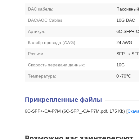
DAC кабель:
Пассивный
DAC/AOC Cables:
10G DAC
Артикул:
6C-SFP+-
Калибр провода (AWG):
24 AWG
Разъем:
SFP+ к SF
Скорость передачи данных:
10G
Температура:
0~70℃
Прикрепленные файлы
6C-SFP+-CA-P7M (6C-SFP_-CA-P7M.pdf, 175 Kb) [
Скач
Возможно вас заинтересуют