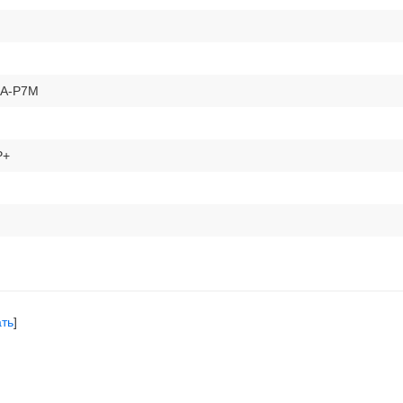
CA-P7M
P+
ать
]