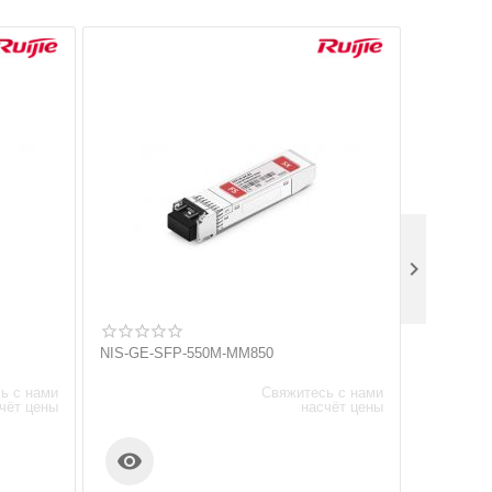

NIS-GE-SFP-550M-MM850
M7006-C
ь с нами
Свяжитесь с нами
чёт цены
насчёт цены

