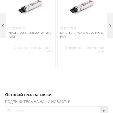

NIS-GE-SFP-20KM-SM1310-
NIS-GE-SFP-20KM-SM1550-
BIDI
BIDI
Свяжитесь с нами насчёт
Свяжитесь с нами насчёт
цены
цены
Оставайтесь на связи
ПОДПИШИТЕСЬ НА НАШИ НОВОСТИ!