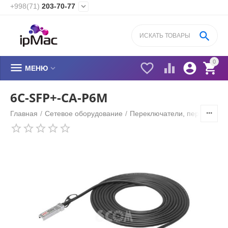
+998(71)
203-70-77


0






МЕНЮ
6C-SFP+-CA-P6M
Главная
/
Сетевое оборудование
/
Переключатели, переходник