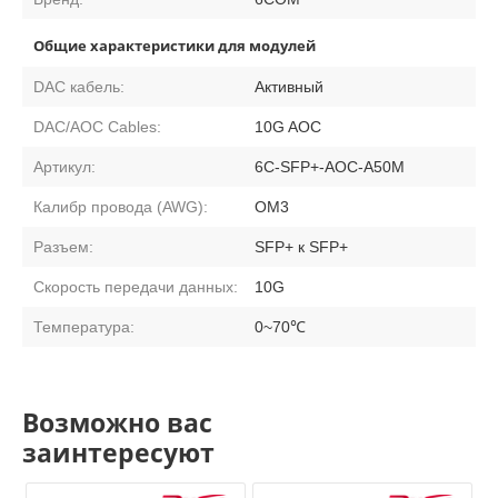
Общие характеристики для модулей
DAC кабель:
Активный
DAC/AOC Cables:
10G AOC
Артикул:
6C-SFP+-AOC-A50M
Калибр провода (AWG):
OM3
Разъем:
SFP+ к SFP+
Скорость передачи данных:
10G
Температура:
0~70℃
Возможно вас
заинтересуют