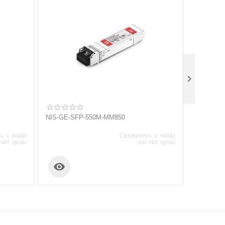

NIS-GE-SFP-550M-MM850
M7006-C
ь с нами
Свяжитесь с нами
чёт цены
насчёт цены

