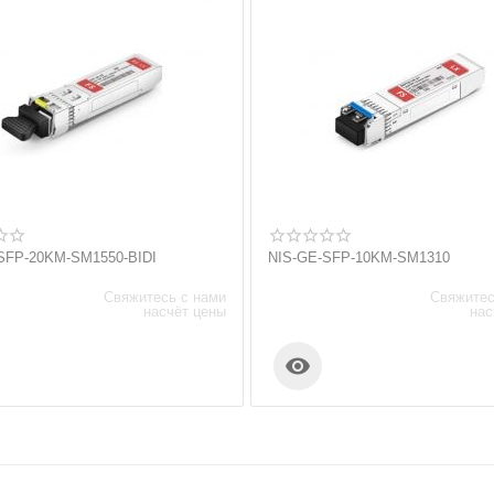
SFP-20KM-SM1550-BIDI
NIS-GE-SFP-10KM-SM1310
Свяжитесь с нами
Свяжитес
насчёт цены
нас
