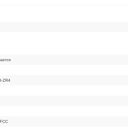
ается
8-ZR4
 FCC