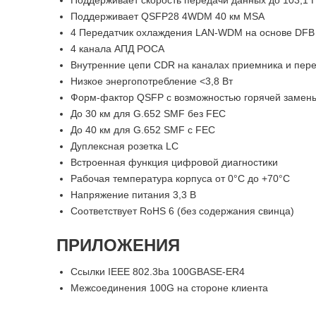
Поддерживает скорость передачи данных до 103,1 Г
Поддерживает QSFP28 4WDM 40 км MSA
4 Передатчик охлаждения LAN-WDM на основе DFB
4 канала АПД РОСА
Внутренние цепи CDR на каналах приемника и пер
Низкое энергопотребление <3,8 Вт
Форм-фактор QSFP с возможностью горячей замен
До 30 км для G.652 SMF без FEC
До 40 км для G.652 SMF с FEC
Дуплексная розетка LC
Встроенная функция цифровой диагностики
Рабочая температура корпуса от 0°C до +70°C
Напряжение питания 3,3 В
Соответствует RoHS 6 (без содержания свинца)
ПРИЛОЖЕНИЯ
Ссылки IEEE 802.3ba 100GBASE-ER4
Межсоединения 100G на стороне клиента