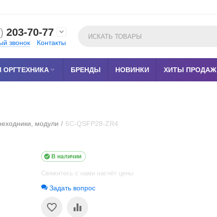
)
203-70-77

ый звонок
Контакты
 ОРГТЕХНИКА

БРЕНДЫ
НОВИНКИ
ХИТЫ ПРОДАЖ
реходники, модули
/
6C-QSFP28-ZR4

В наличии
Свяжитесь с нами насчёт цены
Задать вопрос