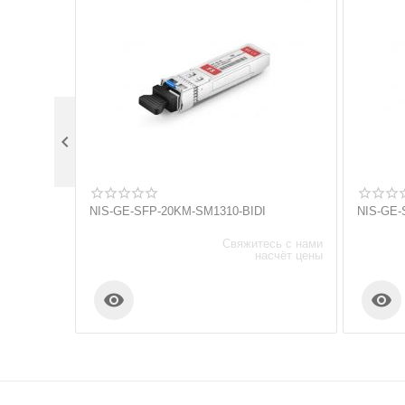

NIS-GE-SFP-20KM-SM1310-BIDI
NIS-GE-
Свяжитесь с нами
насчёт цены

