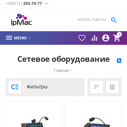
+998(71)
203-70-77


0






МЕНЮ
Сетевое оборудование
Главная
/



Фильтры