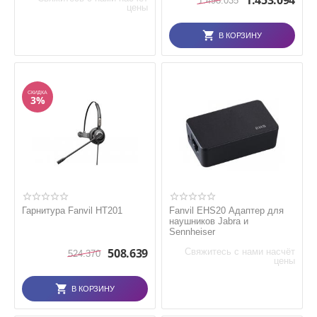
1.453.094
1.498.035
цены
В КОРЗИНУ
СКИДКА
3%
Гарнитура Fanvil HT201
Fanvil EHS20 Адаптер для
наушников Jabra и
Sennheiser
508.639
Свяжитесь с нами насчёт
524.370
цены
В КОРЗИНУ