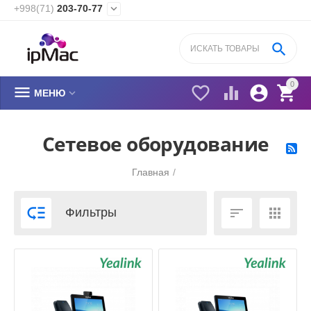
+998(71)
203-70-77


0






МЕНЮ
Сетевое оборудование
Главная
/



Фильтры