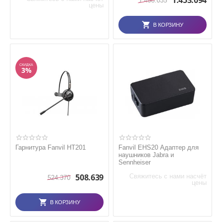
1.453.094
1.498.035
цены
В КОРЗИНУ
СКИДКА
3%
Гарнитура Fanvil HT201
Fanvil EHS20 Адаптер для
наушников Jabra и
Sennheiser
508.639
Свяжитесь с нами насчёт
524.370
цены
В КОРЗИНУ